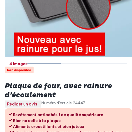
4 Images
Non disponible
Betty Bossi
Plaque de four, avec rainure
d’écoulement
Numéro d’article
24447
Rédiger un avis
Les avantages en un coup d’œil
Revêtement antiadhésif de qualité supérieure
Rien ne colle à la plaque
Aliments croustillants et bien juteux