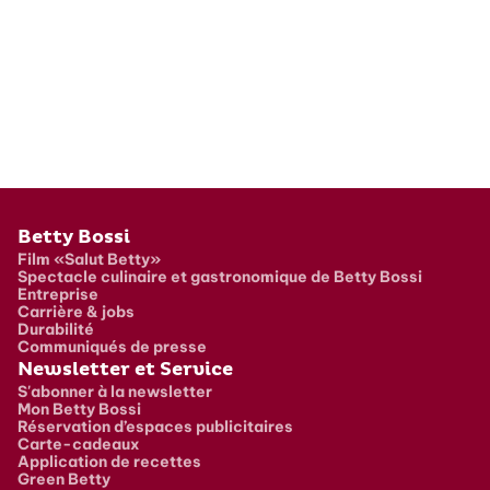
Pied de page
Betty Bossi
Film «Salut Betty»
Spectacle culinaire et gastronomique de Betty Bossi
Entreprise
Carrière & jobs
Durabilité
Communiqués de presse
Newsletter et Service
S'abonner à la newsletter
Mon Betty Bossi
Réservation d’espaces publicitaires
Carte-cadeaux
Application de recettes
Green Betty