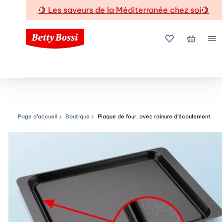
🍋
Les saveurs de la Méditerranée chez soi
🍋
Mes favoris
Mon pani
Me
Page d’accueil
Boutique
Plaque de four, avec rainure d’écoulement
Chemin de navigation