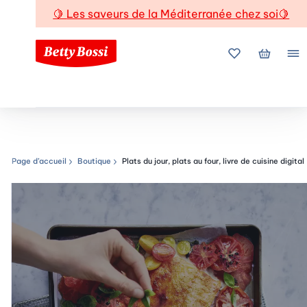
🍋
Les saveurs de la Méditerranée chez soi
🍋
Mes favoris
Mon pani
Me
Page d’accueil
Boutique
Plats du jour, plats au four, livre de cuisine digital
Chemin de navigation