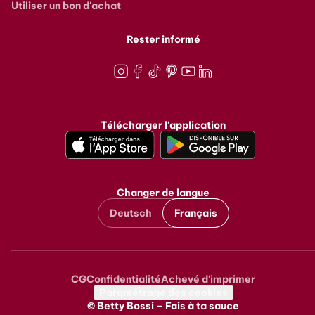
Utiliser un bon d'achat
Rester informé
Instagram
Facebook
TikTok
Pinterest
Youtube
LinkedIn
Télécharger l'application
Changer de langue
Deutsch
Français
CG
Confidentialité
Achevé d'imprimer
Metanavigation
Paramétrage des cookies
© Betty Bossi – Fais à ta sauce