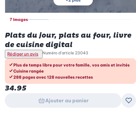
+
2
plus
7 Images
Betty Bossi
Plats du jour, plats au four, livre
de cuisine digital
Numéro d’article
23043
Rédiger un avis
Les avantages en un coup d’œil
Plus de temps libre pour votre famille, vos amis et invités
Cuisine rangée
288 pages avec 128 nouvelles recettes
34.95
Ajouter au panier
Ajo