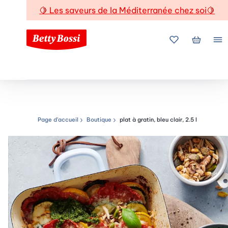
🍋
Les saveurs de la Méditerranée chez soi
🍋
Mes favoris
Mon pani
Me
Page d’accueil
Boutique
plat à gratin, bleu clair, 2.5 l
Chemin de navigation