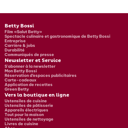
Pied de page
Betty Bossi
Film «Salut Betty»
Spectacle culinaire et gastronomique de Betty Bossi
Entreprise
Carrière & jobs
Durabilité
Communiqués de presse
Newsletter et Service
S'abonner à la newsletter
Mon Betty Bossi
Réservation d’espaces publicitaires
Carte-cadeaux
Application de recettes
Green Betty
Vers la boutique en ligne
Ustensiles de cuisine
Ustensiles de pâtisserie
Appareils électriques
Tout pour la maison
Ustensiles de nettoyage
Livres de cuisine