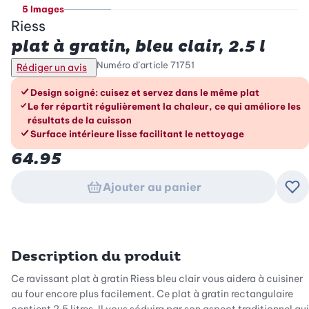
5 Images
Riess
plat à gratin, bleu clair, 2.5 l
Numéro d’article
71751
Rédiger un avis
Les avantages en un coup d’œil
Design soigné: cuisez et servez dans le même plat
Le fer répartit régulièrement la chaleur, ce qui améliore les
résultats de la cuisson
Surface intérieure lisse facilitant le nettoyage
64.95
Ajouter au panier
Ajo
Description du produit
Ce ravissant plat à gratin Riess bleu clair vous aidera à cuisiner
au four encore plus facilement. Ce plat à gratin rectangulaire