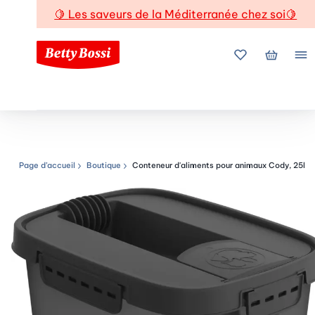
🍋
Les saveurs de la Méditerranée chez soi
🍋
Mes favoris
Mon pani
Me
Page d’accueil
Boutique
Conteneur d'aliments pour animaux Cody, 25l
Chemin de navigation