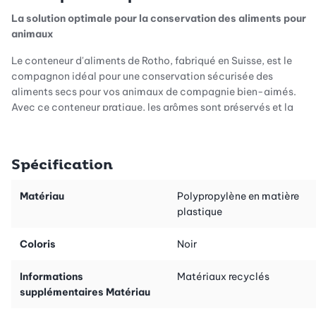
La solution optimale pour la conservation des aliments pour
animaux
Le conteneur d'aliments de Rotho, fabriqué en Suisse, est le
compagnon idéal pour une conservation sécurisée des
aliments secs pour vos animaux de compagnie bien-aimés.
Avec ce conteneur pratique, les arômes sont préservés et la
nourriture reste fraîche. Grâce à son couvercle hermétique et à
sa boîte protégée de la lumière, la nourriture sèche est
conservée de manière optimale.
Spécification
Matériau
Polypropylène en matière
Facilité d'utilisation et fonctionnalités pratiques :
plastique
Le conteneur d'aliments présente des fonctionnalités pratiques.
Coloris
Noir
Le clapet facile à ouvrir du couvercle peut être fixé pour verser
facilement la nourriture sèche. Les clips de fermeture robustes
Informations
Matériaux recyclés
maintiennent le conteneur fermé en toute sécurité. De plus,
supplémentaires Matériau
l'ouverture de dosage facilite le portionnement de la nourriture.
Un conteneur qui facilite l'alimentation quotidienne de vos