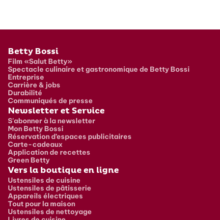
Pied de page
Betty Bossi
Film «Salut Betty»
Spectacle culinaire et gastronomique de Betty Bossi
Entreprise
Carrière & jobs
Durabilité
Communiqués de presse
Newsletter et Service
S'abonner à la newsletter
Mon Betty Bossi
Réservation d’espaces publicitaires
Carte-cadeaux
Application de recettes
Green Betty
Vers la boutique en ligne
Ustensiles de cuisine
Ustensiles de pâtisserie
Appareils électriques
Tout pour la maison
Ustensiles de nettoyage
Livres de cuisine