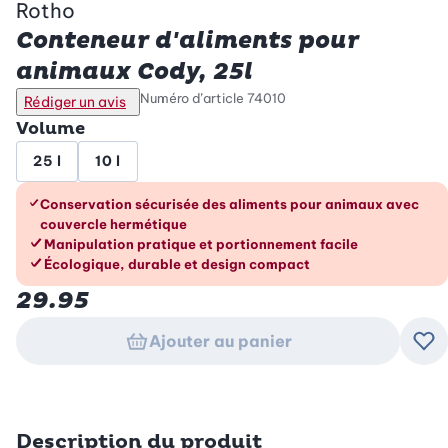
Rotho
Conteneur d'aliments pour
animaux Cody, 25l
Numéro d’article
74010
Rédiger un avis
Volume
25 l
10 l
Les avantages en un coup d’œil
Conservation sécurisée des aliments pour animaux avec
couvercle hermétique
Manipulation pratique et portionnement facile
Écologique, durable et design compact
29.95
Ajouter au panier
Ajo
Description du produit