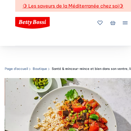
🍋
Les saveurs de la Méditerranée chez soi
🍋
Mes favoris
Mon pani
Me
Page d’accueil
Boutique
Santé & minceur-mince et bien dans son ventre, li
Chemin de navigation