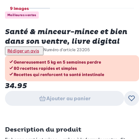
9 Images
Meilleures ventes
Betty Bossi
Santé & minceur-mince et bien
dans son ventre, livre digital
Numéro d’article
23205
Rédiger un avis
Les avantages en un coup d’œil
Genereusement 5 kg en 5 semaines perdre
80 recettes rapides et simples
Recettes qui renforcent ta santé intestinale
34.95
Ajouter au panier
Ajo
Description du produit