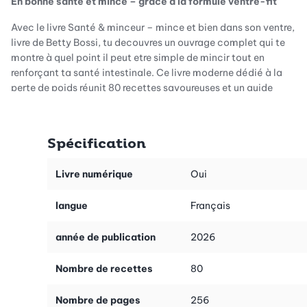
En bonne santé et mince – grâce à la formule ventre-fit
Avec le livre Santé & minceur – mince et bien dans son ventre,
livre de Betty Bossi, tu decouvres un ouvrage complet qui te
montre à quel point il peut etre simple de mincir tout en
renforçant ta santé intestinale. Ce livre moderne dédié à la
perte de poids réunit 80 recettes savoureuses et un guide
explicatif qui t’apporte des connaissances solides pour ton
quotidien.
Spécification
Pourquoi ton intestin est la clé pour mincir
Livre numérique
Oui
Savais-tu que ton intestin est souvent appelé «deuxieme
langue
Français
cerveau»? Il influence bien plus que la digestion et joue un rôle
essentiel pour ton système immunitaire. Le guide minceur de
année de publication
2026
Betty Bossi t’explique de manière claire comment ton intestin
est lié à ton bien-etre et à ton poids. La formule ventre-fit
Nombre de recettes
80
rassemble les connaissances essentielles et te montre comment
renforcer ta santé intestinale grâce à des recettes simples, pour
Nombre de pages
256
mincir de manière naturelle et durable.