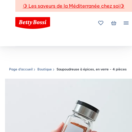
🍋
Les saveurs de la Méditerranée chez soi
🍋
Mes favoris
Mon pani
Me
Page d’accueil
Boutique
Saupoudreuse à épices, en verre - 4 pièces
Chemin de navigation