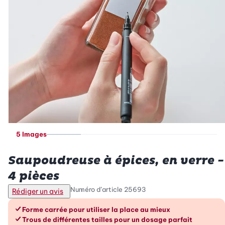
5 Images
Betty Bossi
Saupoudreuse à épices, en verre -
4 pièces
Numéro d’article
25693
Rédiger un avis
Les avantages en un coup d’œil
Forme carrée pour utiliser la place au mieux
Trous de différentes tailles pour un dosage parfait