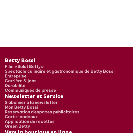
Pied de page
Betty Bossi
Film «Salut Betty»
Spectacle culinaire et gastronomique de Betty Bossi
Entreprise
Carrière & jobs
Durabilité
Communiqués de presse
Newsletter et Service
S'abonner à la newsletter
Mon Betty Bossi
Réservation d’espaces publicitaires
Carte-cadeaux
Application de recettes
Green Betty
Vers la boutique en ligne