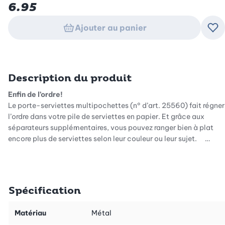
6.95
Ajouter au panier
Ajo
Description du produit
Enfin de l’ordre!
Le porte-serviettes multipochettes (n° d’art. 25560) fait régner
l’ordre dans votre pile de serviettes en papier. Et grâce aux
séparateurs supplémentaires, vous pouvez ranger bien à plat
encore plus de serviettes selon leur couleur ou leur sujet.
Empilage et accès facile
Les séparateurs facilitent le rangement et l’accès aux
serviettes. Les sujets sont reconnaissables immédiatement
Spécification
grâce aux languettes.
Matériau
Métal