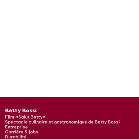
Pied de page
Betty Bossi
Film «Salut Betty»
Spectacle culinaire et gastronomique de Betty Bossi
Entreprise
Carrière & jobs
Durabilité