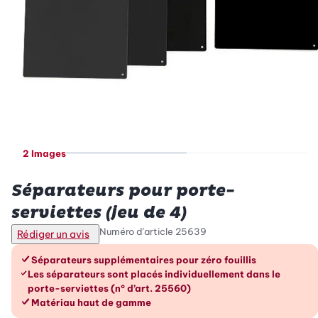
2 Images
Betty Bossi
Séparateurs pour porte-
serviettes (jeu de 4)
Numéro d’article
25639
Rédiger un avis
Les avantages en un coup d’œil
Séparateurs supplémentaires pour zéro fouillis
Les séparateurs sont placés individuellement dans le
porte-serviettes (n° d’art. 25560)
Matériau haut de gamme