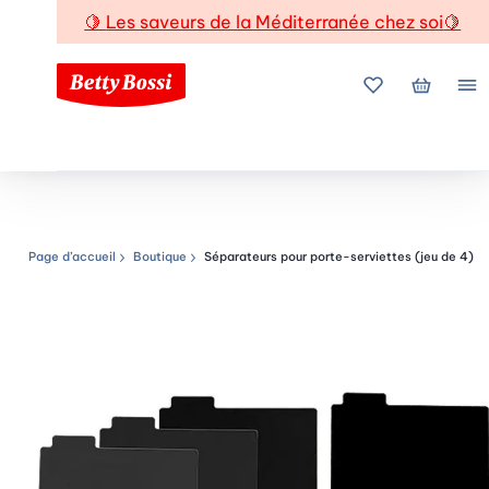
🍋
Les saveurs de la Méditerranée chez soi
🍋
Mes favoris
Mon pani
Me
Page d’accueil
Boutique
Séparateurs pour porte-serviettes (jeu de 4)
Chemin de navigation