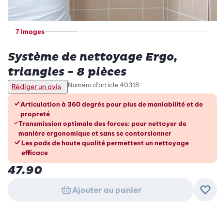
7 Images
Betty Bossi
Système de nettoyage Ergo,
triangles - 8 pièces
Numéro d’article
40318
Rédiger un avis
Les avantages en un coup d’œil
Articulation à 360 degrés pour plus de maniabilité et de
propreté
Transmission optimale des forces: pour nettoyer de
manière ergonomique et sans se contorsionner
Les pads de haute qualité permettent un nettoyage
efficace
47.90
Ajouter au panier
Ajo