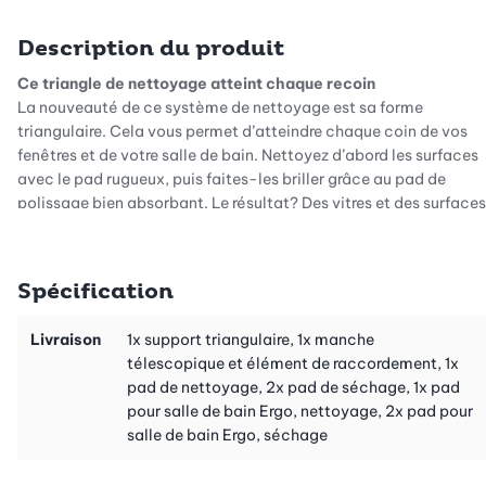
Description du produit
Ce triangle de nettoyage atteint chaque recoin
La nouveauté de ce système de nettoyage est sa forme
triangulaire. Cela vous permet d’atteindre chaque coin de vos
fenêtres et de votre salle de bain. Nettoyez d’abord les surfaces
avec le pad rugueux, puis faites-les briller grâce au pad de
polissage bien absorbant. Le résultat? Des vitres et des surfaces
de salle de bain vraiment propres, sans peluches ni traces.
Articulation sphérique à 360 degrés
Spécification
Grâce à son articulation tournant à 360 degrés, ce système est
extrêmement maniable. Il peut être utilisé avec ou sans le
manche télescopique. Lorsque vous vous en servez sans le
Livraison
1x support triangulaire, 1x manche
manche, la poignée sphérique s’adapte de manière
télescopique et élément de raccordement, 1x
ergonomique à votre main. Vous pouvez appuyer optimalement
pad de nettoyage, 2x pad de séchage, 1x pad
pour nettoyer ou pour faire briller.
pour salle de bain Ergo, nettoyage, 2x pad pour
salle de bain Ergo, séchage
Manche télescopique extensible sans paliers
Ce système vous évite de devoir vous pencher au-dessus de la