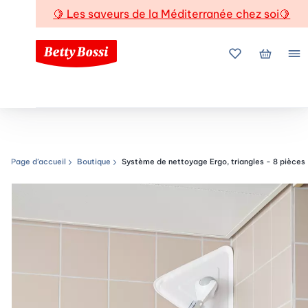
🍋
Les saveurs de la Méditerranée chez soi
🍋
Mes favoris
Mon pani
Me
Page d’accueil
Boutique
Système de nettoyage Ergo, triangles - 8 pièces
Chemin de navigation