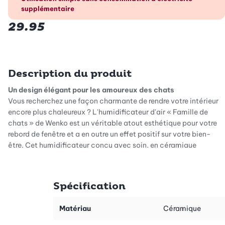
supplémentaire
29.95
Description du produit
Un design élégant pour les amoureux des chats
Vous recherchez une façon charmante de rendre votre intérieur
encore plus chaleureux ? L'humidificateur d'air « Famille de
chats » de Wenko est un véritable atout esthétique pour votre
rebord de fenêtre et a en outre un effet positif sur votre bien-
être. Cet humidificateur conçu avec soin, en céramique
blanche de haute qualité, s'intègre harmonieusement à tous les
intérieurs et fait naître un sourire sur le visage de tous ceux qui le
regardent. Parfait pour les amoureux des chats : pratique au
Spécification
quotidien et doté d’un design adorable. Vous créez ainsi une
atmosphère où les humains et les animaux se sentent tout aussi
Matériau
Céramique
bien, tandis que les figurines décoratives dégagent une aura
apaisante.