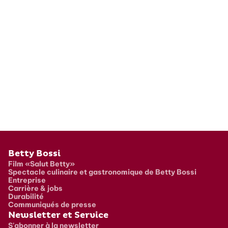
Pied de page
Betty Bossi
Film «Salut Betty»
Spectacle culinaire et gastronomique de Betty Bossi
Entreprise
Carrière & jobs
Durabilité
Communiqués de presse
Newsletter et Service
S'abonner à la newsletter