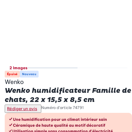
2 Images
Épuisé
Nouveau
Wenko
Wenko humidificateur Famille de
chats, 22 x 15,5 x 8,5 cm
Numéro d’article
74791
Rédiger un avis
Les avantages en un coup d’œil
Une humidification pour un climat intérieur sain
Céramique de haute qualité au motif décoratif
Utilisation simple sans consommation d'électricité