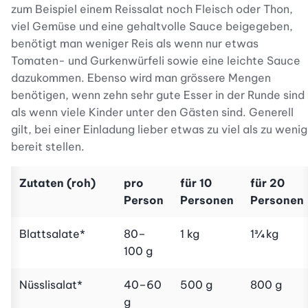
zum Beispiel einem Reissalat noch Fleisch oder Thon,
viel Gemüse und eine gehaltvolle Sauce beigegeben,
benötigt man weniger Reis als wenn nur etwas
Tomaten- und Gurkenwürfeli sowie eine leichte Sauce
dazukommen. Ebenso wird man grössere Mengen
benötigen, wenn zehn sehr gute Esser in der Runde sind
als wenn viele Kinder unter den Gästen sind. Generell
gilt, bei einer Einladung lieber etwas zu viel als zu wenig
bereit stellen.
Zutaten (roh)
pro
für 10
für 20
Person
Personen
Personen
Blattsalate*
80–
1 kg
1¾ kg
100 g
Nüsslisalat*
40–60
500 g
800 g
g