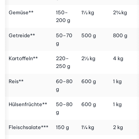
Gemüse**
150–
1½ kg
2¾ kg
200 g
Getreide**
50–70
500 g
800 g
g
Kartoffeln**
220–
2½ kg
4 kg
250 g
Reis**
60–80
600 g
1 kg
g
Hülsenfrüchte**
50–80
600 g
1 kg
g
Fleischsalate***
150 g
1¼ kg
2 kg