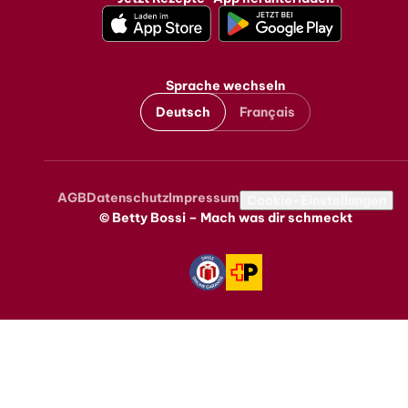
Sprache wechseln
Deutsch
Français
AGB
Datenschutz
Impressum
Metanavigation
Cookie-Einstellungen
© Betty Bossi – Mach was dir schmeckt