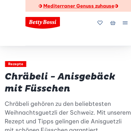
Mediterraner Genuss zuhause
🍋
🍋
Meine Favorite
Mein Wa
Me
Rezepte
Chräbeli - Anisgebäck
mit Füsschen
Chräbeli gehören zu den beliebtesten
Weihnachtsguetzli der Schweiz. Mit unserem
Rezept und Tipps gelingen die Anisguetzli
mit schönen Füsschen garantiert.