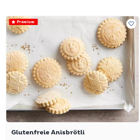
Premium
Zu 
Glutenfreie Anisbrötli