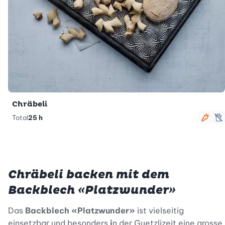
Chräbeli
Total
25 h
vege
l
Chräbeli backen mit dem
Backblech «Platzwunder»
Das
Backblech «Platzwunder»
ist vielseitig
einsetzbar und besonders
i
n der Guetzlizeit eine grosse