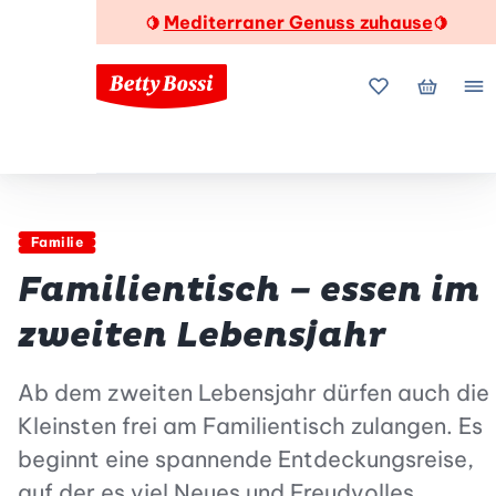
Mediterraner Genuss zuhause
🍋
🍋
Meine Favorite
Mein Wa
Me
Familie
Familientisch – essen im
zweiten Lebensjahr
Ab dem zweiten Lebensjahr dürfen auch die
Kleinsten frei am Familientisch zulangen. Es
beginnt eine spannende Entdeckungsreise,
auf der es viel Neues und Freudvolles