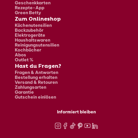
Geschenkkarten
Rezepte-App
Green Betty
Zum Onlineshop
Küchenutensilien
Backzubehör
Elektrogeräte
Haushaltswaren
Reinigungsutensilien
Kochbücher
Abos
Outlet %
Hast du Fragen?
Fragen & Antworten
Bestellung erhalten
Versand & Retouren
Zahlungsarten
Garantie
Gutschein einlösen
Informiert bleiben
Instagram
Facebook
TikTok
Pinterest
Youtube
LinkedIn