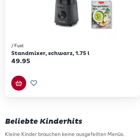
/ Fust
Betty Bossi
Standmixer, schwarz, 1.75 l
49.95
In den Warenkorb
Zur Wunschliste hinzufügen
Beliebte Kinderhits
Kleine Kinder brauchen keine ausgefeilten Menüs.