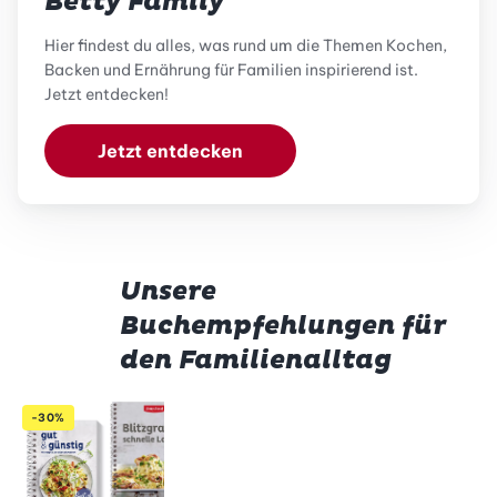
Betty Family
Hier findest du alles, was rund um die Themen Kochen,
Backen und Ernährung für Familien inspirierend ist.
Jetzt entdecken!
Jetzt entdecken
Unsere
Buchempfehlungen für
den Familienalltag
Betty Bossi
Betty Bossi
Betty Bo
-30%
-46%
-55%
-38%
Pasta
Gesund
Heute
von One-
kochen –
kocht
Pot-
ausgewogen
mein