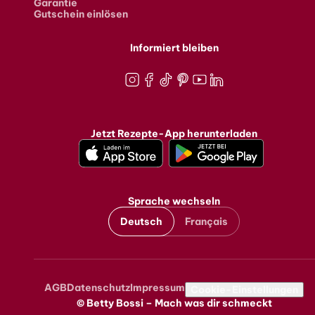
Garantie
Gutschein einlösen
Informiert bleiben
Instagram
Facebook
TikTok
Pinterest
Youtube
LinkedIn
Jetzt Rezepte-App herunterladen
Sprache wechseln
Deutsch
Français
AGB
Datenschutz
Impressum
Metanavigation
Cookie-Einstellungen
© Betty Bossi – Mach was dir schmeckt