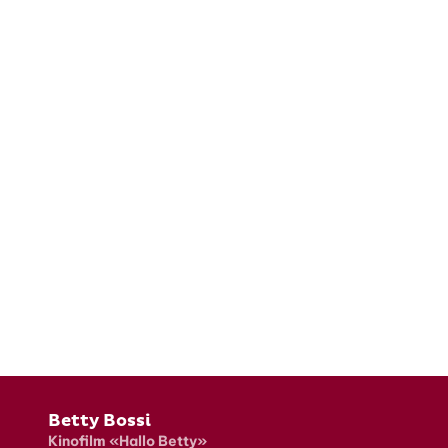
Fusszeile
Betty Bossi
Kinofilm «Hallo Betty»