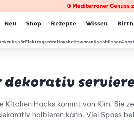
Mediterraner Genuss 
🍋
Hauptmenü
Neu
Shop
Rezepte
Wissen
Birt
ackzubehör
Elektrogeräte
Haushaltswaren
Kochbücher
Abos
ärmenü
r dekorativ servier
ie Kitchen Hacks kommt von Kim. Sie ze
 dekorativ halbieren kann. Viel Spass