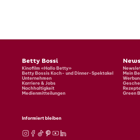
Fusszeile
Betty Bossi
News
Kinofilm «Hallo Betty»
Newslet
Betty Bossis Koch- und Dinner-Spektakel
Mein Be
Unternehmen
Werbun
Karriere & Jobs
Gesche
Nachhaltigkeit
Rezept
Medienmitteilungen
Green B
Informiert bleiben