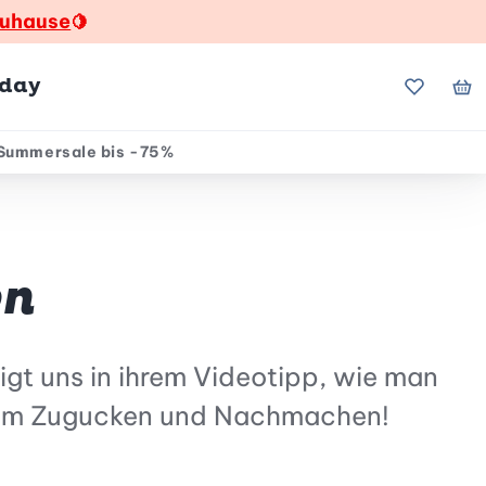
zuhause
🍋
hday
Meine Fa
Me
Summersale bis -75%
en
igt uns in ihrem Videotipp, wie man
 beim Zugucken und Nachmachen!