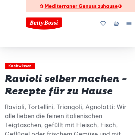
Mediterraner Genuss zuhause
🍋
🍋
Meine Favorite
Mein Wa
Me
Kochwissen
Ravioli selber machen -
Rezepte für zu Hause
Ravioli, Tortellini, Triangoli, Agnolotti: Wir
alle lieben die feinen italienischen
Teigtaschen, gefüllt mit Fleisch, Fisch,
Geflügel oder frischem Gemüse und mit