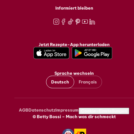
Informiert bleiben
Instagram
Facebook
TikTok
Pinterest
Youtube
LinkedIn
Jetzt Rezepte-App herunterladen
Sprache wechseln
Deutsch
Français
AGB
Datenschutz
Impressum
Metanavigation
Cookie-Einstellungen
© Betty Bossi – Mach was dir schmeckt