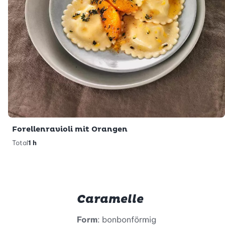
Forellenravioli mit Orangen
Total
1 h
Caramelle
Form
: bonbonförmig