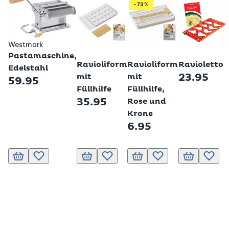
-73%
Westmark
Betty Bossi
Betty Bossi
Betty Bossi
Pastamaschine,
Ravioliform
Ravioliform
Ravioletto
Edelstahl
23.95
mit
mit
59.95
Füllhilfe
Füllhilfe,
35.95
Rose und
Krone
6.95
In den Warenkorb
Zur Wunschliste hinzufügen
In den Warenkorb
Zur Wunschliste hinzufügen
In den Warenkorb
Zur Wunschliste hinzuf
In den Waren
Zur Wu