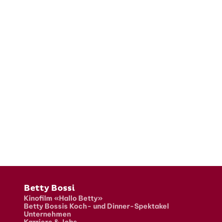
Fusszeile
Betty Bossi
Kinofilm «Hallo Betty»
Betty Bossis Koch- und Dinner-Spektakel
Unternehmen
Karriere & Jobs