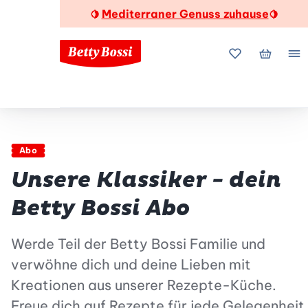
Mediterraner Genuss zuhause
🍋
🍋
Meine Favorite
Mein Wa
Me
Abo
Unsere Klassiker - dein
Betty Bossi Abo
Werde Teil der Betty Bossi Familie und
verwöhne dich und deine Lieben mit
Kreationen aus unserer Rezepte-Küche.
Freue dich auf Rezepte für jede Gelegenheit