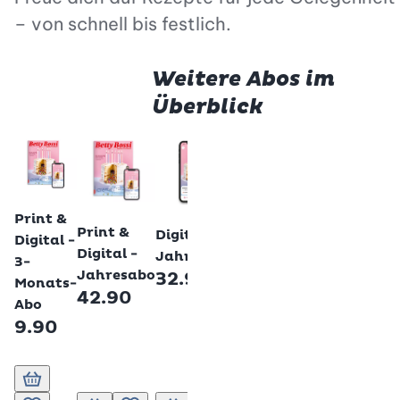
– von schnell bis festlich.
Weitere Abos im
Überblick
Print &
Print &
Plus -
Digital -
Digital -
Digital -
Jahresabo
Jahresabo
3-
99.00
Jahresabo
32.90
Monats-
42.90
Abo
9.90
In den Warenkorb