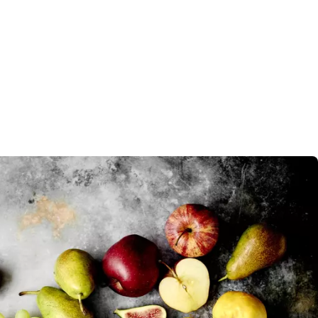
ei
rei
lank