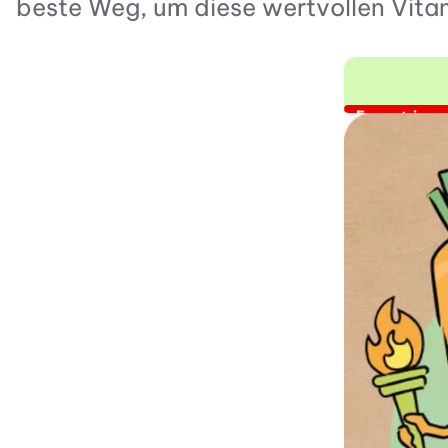
beste Weg, um diese wertvollen Vitam
Expert:inne
Desha
Kämpfe
Energie
Immuns
Psyche