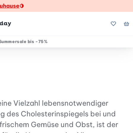
zuhause
🍋
hday
Meine Fa
Me
Summersale bis -75%
eine Vielzahl lebensnotwendiger
ng des Cholesterinspiegels bei und
frischem Gemüse und Obst, ist der