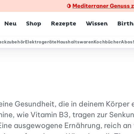
Mediterraner Genuss 
🍋
Hauptmenü
Neu
Shop
Rezepte
Wissen
Birt
ackzubehör
Elektrogeräte
Haushaltswaren
Kochbücher
Abos
ärmenü
eine Gesundheit, die in deinem Körper 
mine, wie Vitamin B3, tragen zur Senku
Eine ausgewogene Ernährung, reich an 