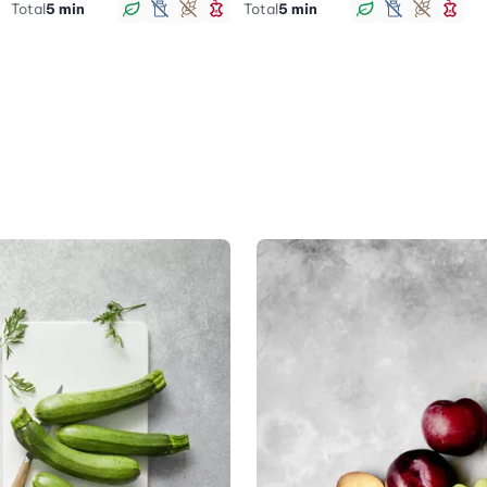
Total
5 min
Total
5 min
vegan
lactosefrei
glutenfrei
schlank
vegan
lactosefr
glutenf
sch