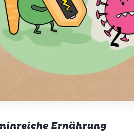
na
hrungsberaterin
aminreiche Ernährung