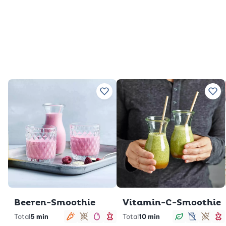
Zu Lieblingsrezepten hinzufügen
Zu 
Beeren-Smoothie
Vitamin-C-Smoothie
Total
5 min
Total
10 min
vegetarisch
glutenfrei
low carb
schlank
vegan
lactose
glut
s