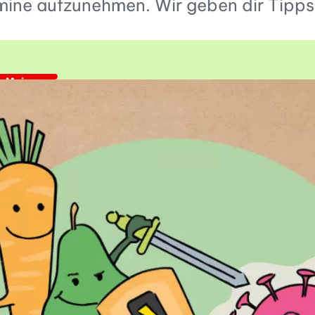
ine aufzunehmen. Wir geben dir Tipps 
n Meinung
lb sind Vitamine wichtig
r für dein Immunsystem
ystem