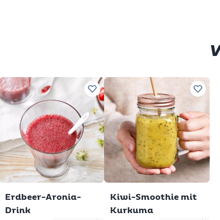
V
Lieblingsrezepten hinzufügen
Zu Lieblingsrezepten hinzufügen
Zu Lie
Erdbeer-Aronia-
Kiwi-Smoothie mit
Drink
Kurkuma
frei
enfrei
chlank