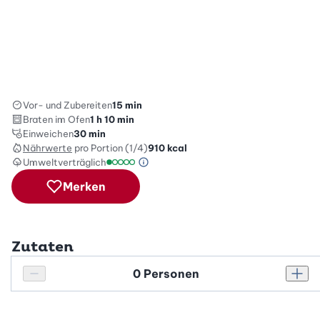
Vor- und Zubereiten
15 min
Braten im Ofen
1 h 10 min
Einweichen
30 min
Nährwerte
pro Portion (1/4)
910
kcal
Umweltverträglich
Green Betty Skala Info
Umweltverträglichkeitsskala: 1 von 5
Merken
Zutaten
Personenanzahl
Personenanzahl verringern
Pers