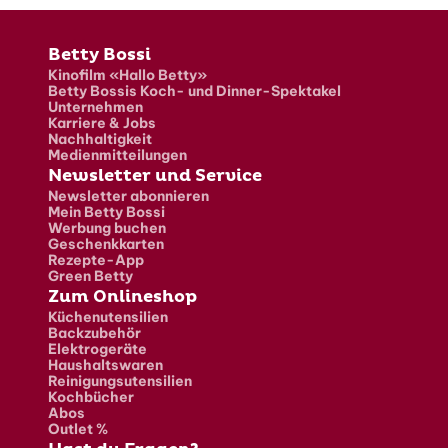
Fusszeile
Betty Bossi
Kinofilm «Hallo Betty»
Betty Bossis Koch- und Dinner-Spektakel
Unternehmen
Karriere & Jobs
Nachhaltigkeit
Medienmitteilungen
Newsletter und Service
Newsletter abonnieren
Mein Betty Bossi
Werbung buchen
Geschenkkarten
Rezepte-App
Green Betty
Zum Onlineshop
Küchenutensilien
Backzubehör
Elektrogeräte
Haushaltswaren
Reinigungsutensilien
Kochbücher
Abos
Outlet %