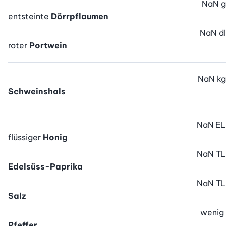
NaN
g
entsteinte
Dörrpflaumen
NaN
dl
roter
Portwein
NaN
kg
Schweinshals
NaN
EL
flüssiger
Honig
NaN
TL
Edelsüss-Paprika
NaN
TL
Salz
wenig
Pfeffer