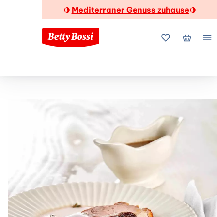
Mediterraner Genuss zuhause
🍋
🍋
Meine Favorite
Mein Wa
Me