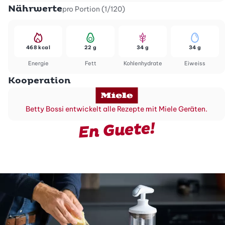
Nährwerte
pro Portion (1/120)
468 kcal
22 g
34 g
34 g
Energie
Fett
Kohlenhydrate
Eiweiss
Kooperation
Betty Bossi entwickelt alle Rezepte mit Miele Geräten.
En Guete!