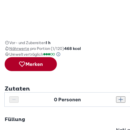
Vor- und Zubereiten
1 h
Nährwerte
pro Portion (1/120)
468
kcal
Umweltverträglich
Green Betty Skala Info
Umweltverträglichkeitsskala: 3 von 5
Merken
Zutaten
Personenanzahl
Personenanzahl verringern
Pers
Füllung