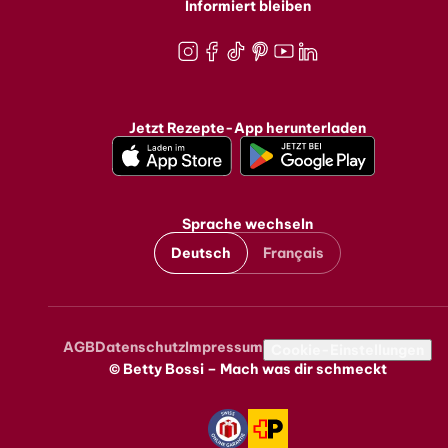
Informiert bleiben
Instagram
Facebook
TikTok
Pinterest
Youtube
LinkedIn
Jetzt Rezepte-App herunterladen
Sprache wechseln
Deutsch
Français
AGB
Datenschutz
Impressum
Metanavigation
Cookie-Einstellungen
© Betty Bossi – Mach was dir schmeckt