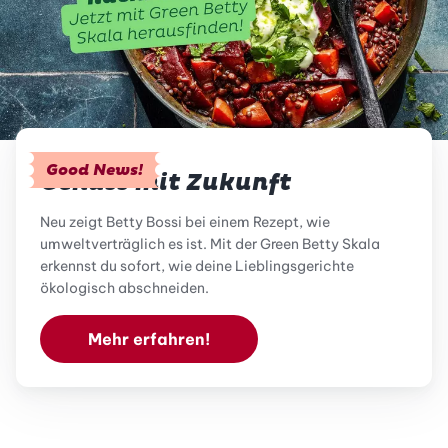
Good News!
Genuss mit Zukunft
Neu zeigt Betty Bossi bei einem Rezept, wie
umweltverträglich es ist. Mit der Green Betty Skala
erkennst du sofort, wie deine Lieblingsgerichte
ökologisch abschneiden.
Mehr erfahren!