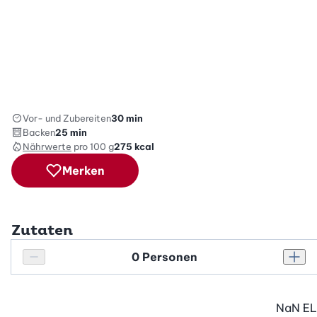
Vor- und Zubereiten
30 min
Backen
25 min
Nährwerte
pro 100 g
275
kcal
Merken
Zutaten
Personenanzahl
Personenanzahl verringern
Pers
NaN
EL