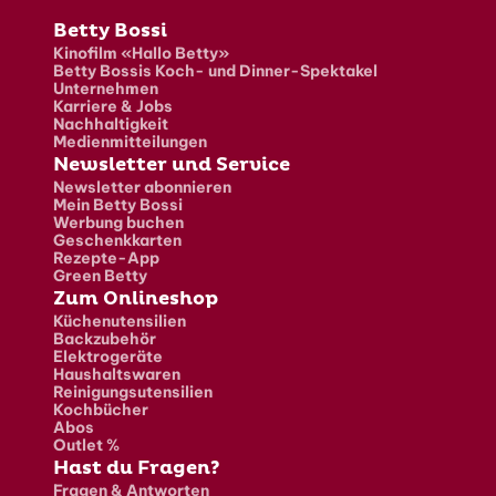
Fusszeile
Betty Bossi
Kinofilm «Hallo Betty»
Betty Bossis Koch- und Dinner-Spektakel
Unternehmen
Karriere & Jobs
Nachhaltigkeit
Medienmitteilungen
Newsletter und Service
Newsletter abonnieren
Mein Betty Bossi
Werbung buchen
Geschenkkarten
Rezepte-App
Green Betty
Zum Onlineshop
Küchenutensilien
Backzubehör
Elektrogeräte
Haushaltswaren
Reinigungsutensilien
Kochbücher
Abos
Outlet %
Hast du Fragen?
Fragen & Antworten