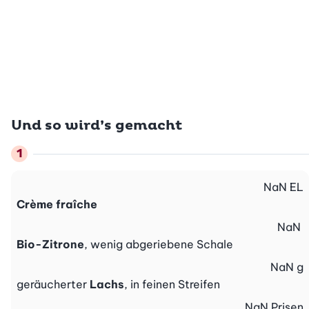
Und so wird’s gemacht
NaN
EL
Crème fraîche
NaN
Bio-Zitrone
, wenig abgeriebene Schale
NaN
g
geräucherter
Lachs
, in feinen Streifen
NaN
Prisen