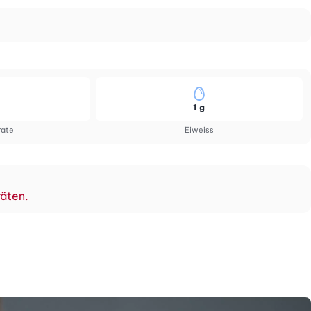
1 g
rate
Eiweiss
räten.