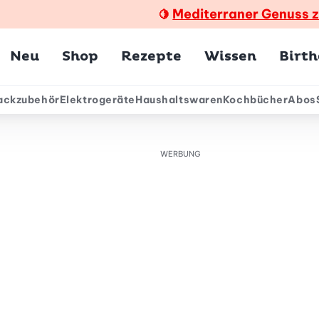
Mediterraner Genuss 
🍋
Hauptmenü
Neu
Shop
Rezepte
Wissen
Birt
ackzubehör
Elektrogeräte
Haushaltswaren
Kochbücher
Abos
ärmenü
WERBUNG