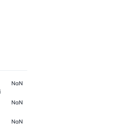
NaN
i
NaN
NaN