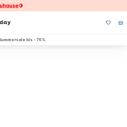
zuhause
🍋
hday
Meine Fa
Me
Summersale bis -75%