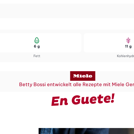
6 g
11 g
Fett
Kohlenhyd
Betty Bossi entwickelt alle Rezepte mit Miele Ge
En Guete!