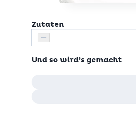
Zutaten
Personenanzahl
Personenanzahl verringern
Und so wird’s gemacht