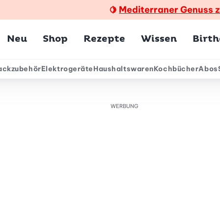
Mediterraner Genuss 
🍋
Hauptmenü
Neu
Shop
Rezepte
Wissen
Birt
ackzubehör
Elektrogeräte
Haushaltswaren
Kochbücher
Abos
ärmenü
WERBUNG