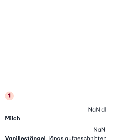
NaN
dl
Milch
NaN
Vanillestängel
, längs aufgeschnitten