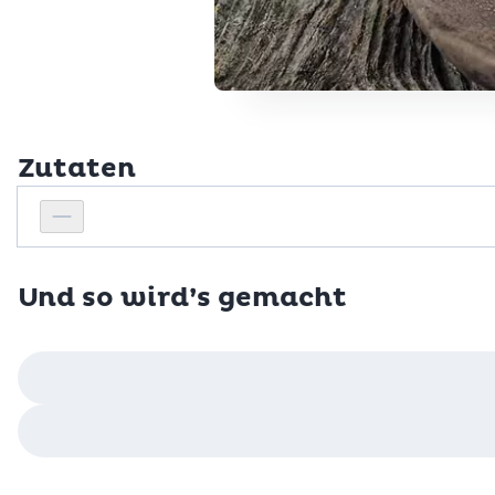
Zutaten
Personenanzahl
Personenanzahl verringern
Und so wird’s gemacht