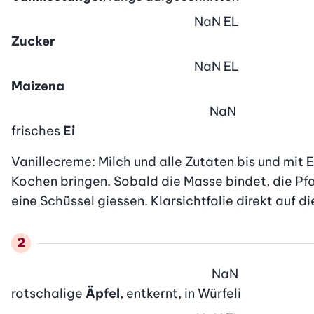
NaN
EL
Zucker
NaN
EL
Maizena
NaN
frisches
Ei
Vanillecreme: Milch und alle Zutaten bis und mit 
Kochen bringen. Sobald die Masse bindet, die Pfan
eine Schüssel giessen. Klarsichtfolie direkt auf di
NaN
rotschalige
Äpfel
, entkernt, in Würfeli