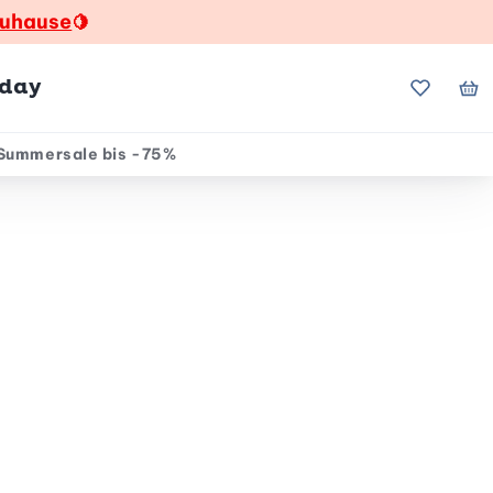
zuhause
🍋
hday
Meine Fa
Me
Summersale bis -75%