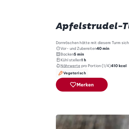
Apfelstrudel-
Dornröschen hätte mit diesem Turm siche
Vor- und Zubereiten
40 min
Backen
5 min
Kühl stellen
1 h
Nährwerte
pro Portion (1/4)
410
kcal
Vegetarisch
Merken