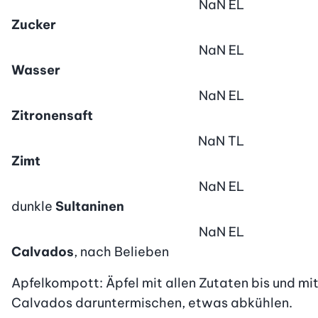
NaN
EL
Zucker
NaN
EL
Wasser
NaN
EL
Zitronensaft
NaN
TL
Zimt
NaN
EL
dunkle
Sultaninen
NaN
EL
Calvados
, nach Belieben
Apfelkompott: Äpfel mit allen Zutaten bis und mit
Calvados daruntermischen, etwas abkühlen.