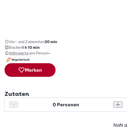
Vor- und Zubereiten
30 min
Backen
1 h 10 min
Nährwerte
pro Person
-
Vegetarisch
Merken
Zutaten
Personenanzahl
Personenanzahl verringern
Pers
NaN
g