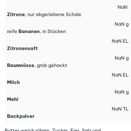
NaN
Zitrone
, nur abgeriebene Schale
NaN
g
reife
Bananen
, in Stücken
NaN
EL
Zitronensaft
NaN
g
Baumnüsse
, grob gehackt
NaN
EL
Milch
NaN
g
Mehl
NaN
TL
Backpulver
Butter weich rühren. Zucker, Eier, Salz und 