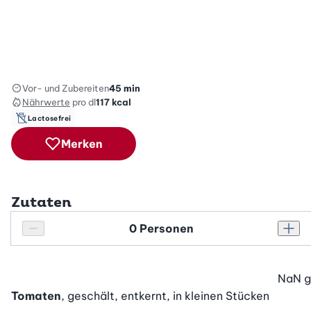
Vor- und Zubereiten
45 min
Nährwerte
pro dl
117
kcal
Lactosefrei
Merken
Zutaten
Personenanzahl
Personenanzahl verringern
Pers
NaN
g
Tomaten
, geschält, entkernt, in kleinen Stücken