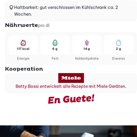
Haltbarkeit: gut verschlossen im Kühlschrank ca. 2
Wochen.
Nährwerte
pro dl
117 kcal
6 g
14 g
2 g
Energie
Fett
Kohlenhydrate
Eiweiss
Kooperation
Betty Bossi entwickelt alle Rezepte mit Miele Geräten.
En Guete!