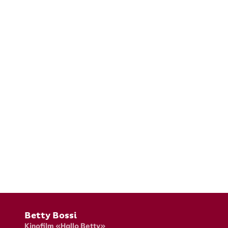
Fusszeile
Betty Bossi
Kinofilm «Hallo Betty»