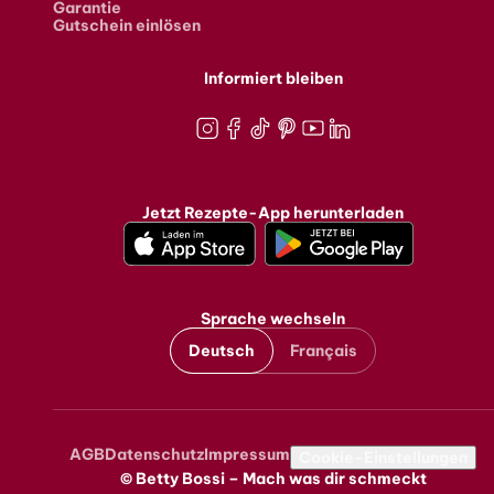
Garantie
Gutschein einlösen
Informiert bleiben
Instagram
Facebook
TikTok
Pinterest
Youtube
LinkedIn
Jetzt Rezepte-App herunterladen
Sprache wechseln
Deutsch
Français
AGB
Datenschutz
Impressum
Metanavigation
Cookie-Einstellungen
© Betty Bossi – Mach was dir schmeckt