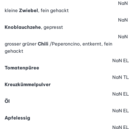
NaN
kleine
Zwiebel
, fein gehackt
NaN
Knoblauchzehe
, gepresst
NaN
grosser grüner
Chili
/Peperoncino, entkernt, fein
gehackt
NaN
EL
Tomatenpüree
NaN
TL
Kreuzkümmelpulver
NaN
EL
Öl
NaN
EL
Apfelessig
NaN
EL