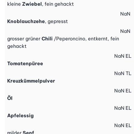
kleine
Zwiebel
, fein gehackt
NaN
Knoblauchzehe
, gepresst
NaN
grosser grüner
Chili
/Peperoncino, entkernt, fein
gehackt
NaN
EL
Tomatenpüree
NaN
TL
Kreuzkümmelpulver
NaN
EL
Öl
NaN
EL
Apfelessig
NaN
EL
milder
Senf