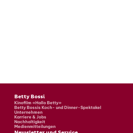
Fusszeile
Betty Bossi
Kinofilm «Hallo Betty»
Betty Bossis Koch- und Dinner-Spektakel
Unternehmen
Karriere & Jobs
Nachhaltigkeit
Medienmitteilungen
Newsletter und Service