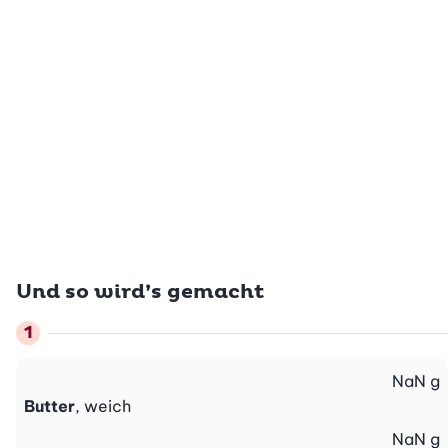
Und so wird’s gemacht
NaN
g
Butter
, weich
NaN
g