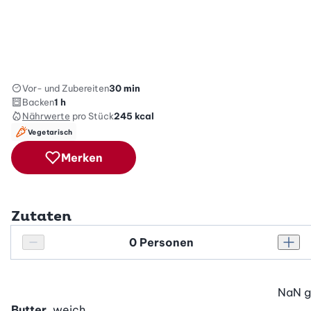
Vor- und Zubereiten
30 min
Backen
1 h
Nährwerte
pro Stück
245
kcal
Vegetarisch
Merken
Zutaten
Personenanzahl
Personenanzahl verringern
Pers
NaN
g
Butter
, weich