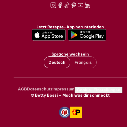
Instagram
Facebook
TikTok
Pinterest
Youtube
LinkedIn
Jetzt Rezepte-App herunterladen
Sprache wechseln
Deutsch
Français
AGB
Datenschutz
Impressum
Metanavigation
Cookie-Einstellungen
© Betty Bossi – Mach was dir schmeckt