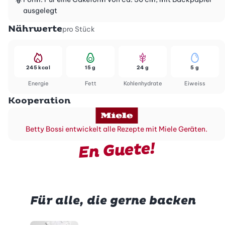
ausgelegt
Nährwerte
pro Stück
245 kcal
15 g
24 g
5 g
Energie
Fett
Kohlenhydrate
Eiweiss
Kooperation
Betty Bossi entwickelt alle Rezepte mit Miele Geräten.
En Guete!
Für alle, die gerne backen