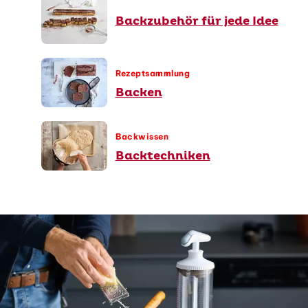
Backzubehör für jede Idee
Rezeptsammlung
Backen
Backwissen
Backtechniken