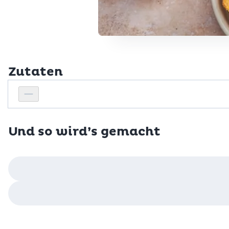
Zutaten
Personenanzahl
Personenanzahl verringern
Und so wird’s gemacht