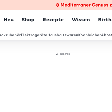
Mediterraner Genuss 
🍋
Hauptmenü
Neu
Shop
Rezepte
Wissen
Birt
ackzubehör
Elektrogeräte
Haushaltswaren
Kochbücher
Abos
ärmenü
WERBUNG