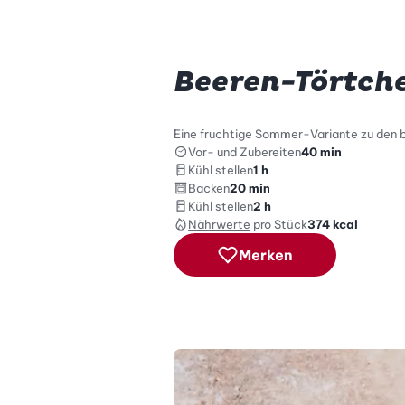
Beeren-Törtch
Eine fruchtige Sommer-Variante zu den 
Vor- und Zubereiten
40 min
Kühl stellen
1 h
Backen
20 min
Kühl stellen
2 h
Nährwerte
pro Stück
374
kcal
Merken