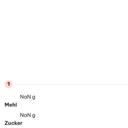
NaN
g
Mehl
NaN
g
Zucker