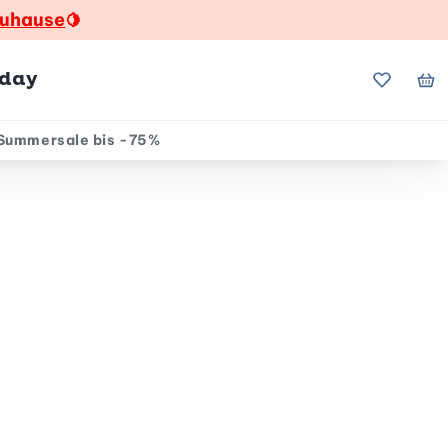
zuhause
🍋
hday
Meine Fa
Me
Summersale bis -75%