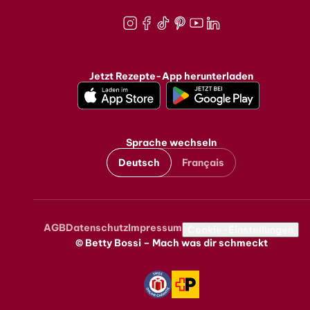
Instagram
Facebook
TikTok
Pinterest
Youtube
LinkedIn
Jetzt Rezepte-App herunterladen
Sprache wechseln
Deutsch
Français
AGB
Datenschutz
Impressum
Metanavigation
Cookie-Einstellungen
© Betty Bossi – Mach was dir schmeckt