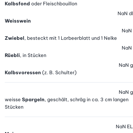
Kalbsfond
oder Fleischbouillon
NaN
dl
Weisswein
NaN
Zwiebel
, besteckt mit 1 Lorbeerblatt und 1 Nelke
NaN
Rüebli
, in Stücken
NaN
g
Kalbsvoressen
(z. B. Schulter)
NaN
g
weisse
Spargeln
, geschält, schräg in ca. 3 cm langen
Stücken
NaN
EL