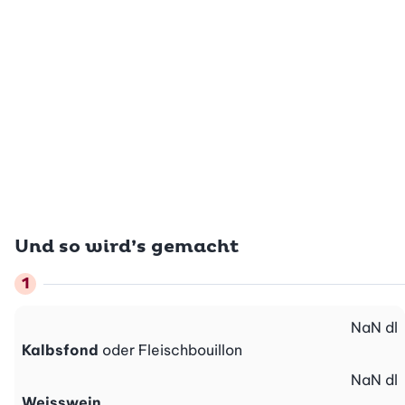
Und so wird’s gemacht
NaN
dl
Kalbsfond
oder Fleischbouillon
NaN
dl
Weisswein