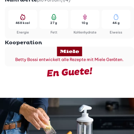
pro Portion (1/4)
468 kcal
27 g
10 g
44 g
Energie
Fett
Kohlenhydrate
Eiweiss
Kooperation
Betty Bossi entwickelt alle Rezepte mit Miele Geräten.
En Guete!