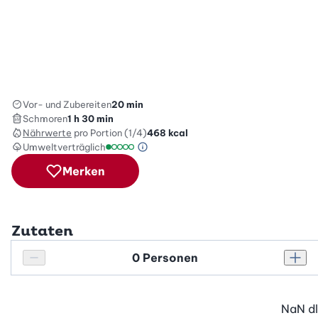
Vor- und Zubereiten
20 min
Schmoren
1 h 30 min
Nährwerte
pro Portion (1/4)
468
kcal
Umweltverträglich
Green Betty Skala Info
Umweltverträglichkeitsskala: 1 von 5
Merken
Zutaten
Personenanzahl
Personenanzahl verringern
Pers
NaN
dl