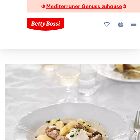
Mediterraner Genuss zuhause
🍋
🍋
Meine Favorite
Mein Wa
Me