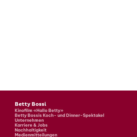
Fusszeile
Betty Bossi
Kinofilm «Hallo Betty»
Betty Bossis Koch- und Dinner-Spektakel
Unternehmen
Karriere & Jobs
Nachhaltigkeit
Medienmitteilungen