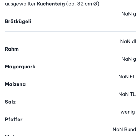
ausgewallter
Kuchenteig
(ca. 32 cm Ø)
NaN
g
Brätkügeli
NaN
dl
Rahm
NaN
g
Magerquark
NaN
EL
Maizena
NaN
TL
Salz
wenig
Pfeffer
NaN
Bund