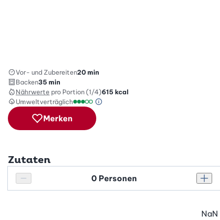
Vor- und Zubereiten
20 min
Backen
35 min
Nährwerte
pro Portion (1/4)
615
kcal
Umweltverträglich
Green Betty Skala Info
Umweltverträglichkeitsskala: 3 von 5
Merken
Zutaten
Personenanzahl
Personenanzahl verringern
Pers
NaN