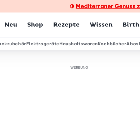
Mediterraner Genuss 
🍋
Hauptmenü
Neu
Shop
Rezepte
Wissen
Birt
ackzubehör
Elektrogeräte
Haushaltswaren
Kochbücher
Abos
ärmenü
WERBUNG