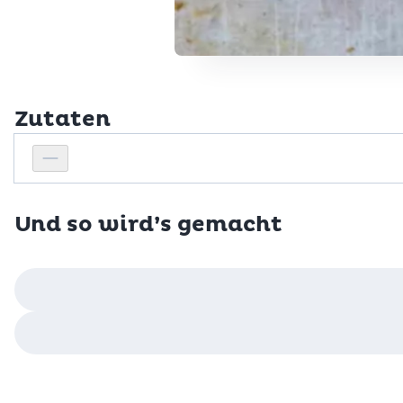
Zutaten
Personenanzahl
Personenanzahl verringern
Und so wird’s gemacht