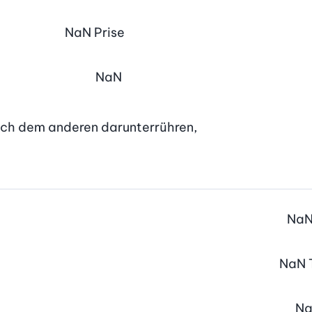
NaN
Prise
NaN
nach dem anderen darunterrühren,

Na
NaN
N