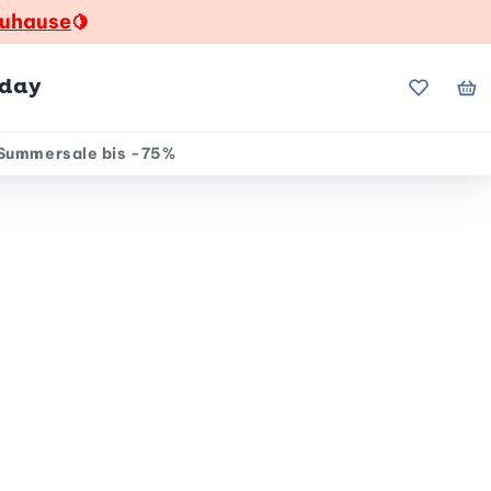
zuhause
🍋
hday
Meine Fa
Me
Summersale bis -75%