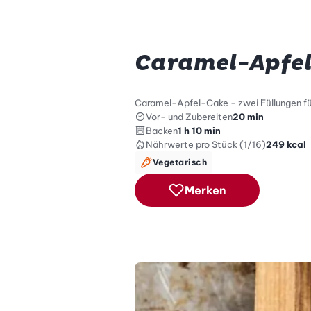
Caramel-Apfe
Caramel-Apfel-Cake - zwei Füllungen für
Vor- und Zubereiten
20 min
Backen
1 h 10 min
Nährwerte
pro Stück (1/16)
249
kcal
Vegetarisch
Merken