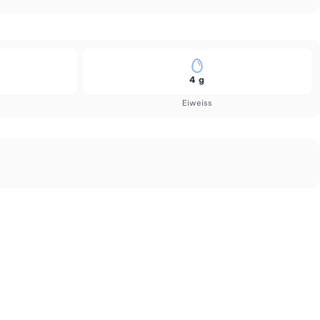
4 g
Eiweiss