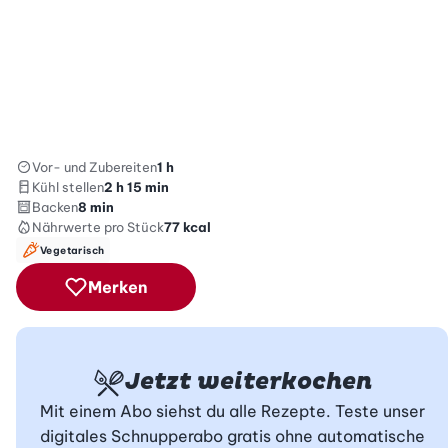
Vor- und Zubereiten
1 h
Kühl stellen
2 h 15 min
Backen
8 min
Nährwerte
pro Stück
77
kcal
Vegetarisch
Merken
Jetzt weiterkochen
Mit einem Abo siehst du alle Rezepte. Teste unser
digitales Schnupperabo gratis ohne automatische