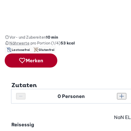
Vor- und Zubereiten
10 min
Nährwerte
pro Portion (1/4)
53
kcal
Lactosefrei
Glutenfrei
Merken
Zutaten
Personenanzahl
Personenanzahl verringern
Pers
NaN
EL
Reisessig