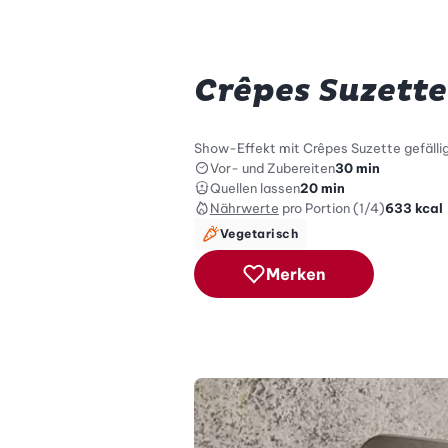
Crêpes Suzette
Show-Effekt mit Crêpes Suzette gefällig
Vor- und Zubereiten
30 min
Quellen lassen
20 min
Nährwerte
pro Portion (1/4)
633
kcal
Vegetarisch
Merken