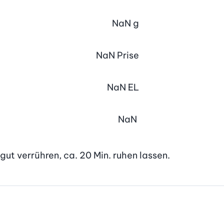
NaN
g
NaN
Prise
NaN
EL
NaN
ut verrühren, ca. 20 Min. ruhen lassen.