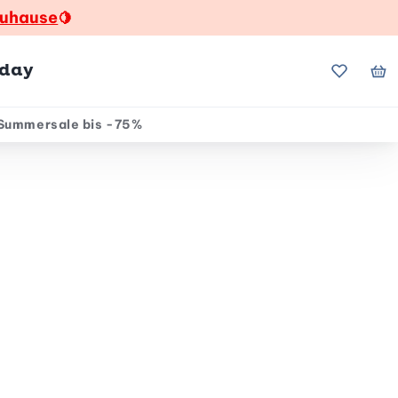
zuhause
🍋
hday
Meine Fa
Me
Summersale bis -75%