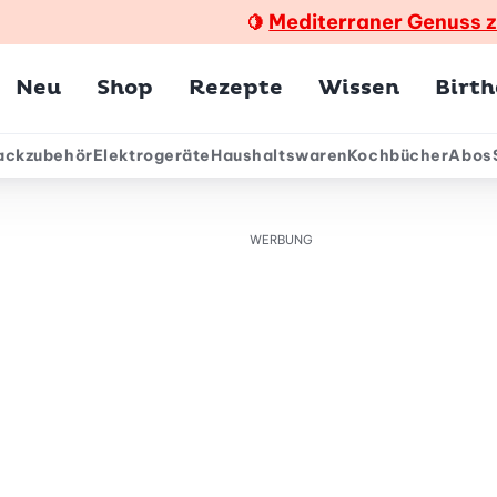
Mediterraner Genuss 
🍋
Hauptmenü
Neu
Shop
Rezepte
Wissen
Birt
ackzubehör
Elektrogeräte
Haushaltswaren
Kochbücher
Abos
ärmenü
WERBUNG