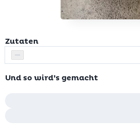
Zutaten
Personenanzahl
Personenanzahl verringern
Und so wird’s gemacht