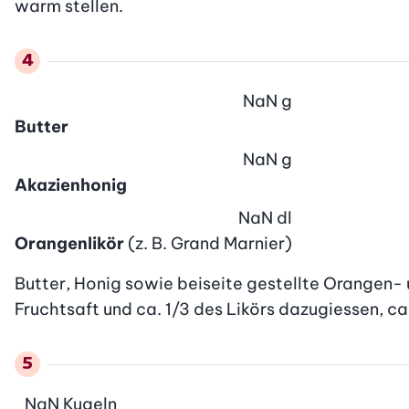
warm stellen.
NaN
g
Butter
NaN
g
Akazienhonig
NaN
dl
Orangenlikör
(z. B. Grand Marnier)
Butter, Honig sowie beiseite gestellte Orangen- 
Fruchtsaft und ca. 1/3 des Likörs dazugiessen, ca.
NaN
Kugeln