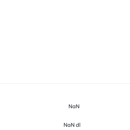
NaN
NaN
dl