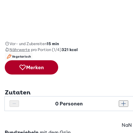
Vor- und Zubereiten
15 min
Nährwerte
pro Portion (1/4)
321
kcal
Vegetarisch
Merken
Zutaten
Personenanzahl
Personenanzahl verringern
Pers
NaN
Bundzwiebeln
mit dem Grün