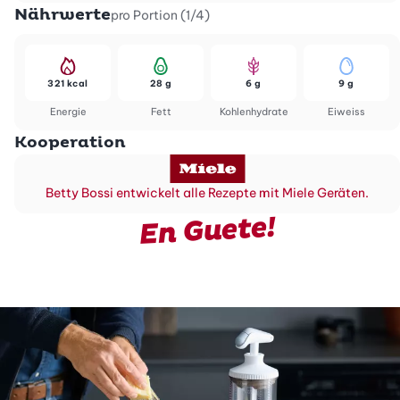
Nährwerte
pro Portion (1/4)
321 kcal
28 g
6 g
9 g
Energie
Fett
Kohlenhydrate
Eiweiss
Kooperation
Betty Bossi entwickelt alle Rezepte mit Miele Geräten.
En Guete!