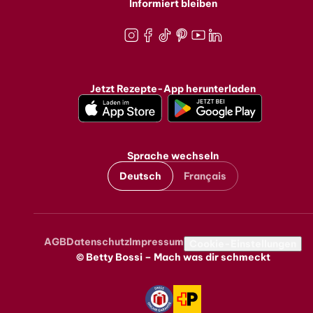
Informiert bleiben
Instagram
Facebook
TikTok
Pinterest
Youtube
LinkedIn
Jetzt Rezepte-App herunterladen
Sprache wechseln
Deutsch
Français
AGB
Datenschutz
Impressum
Metanavigation
Cookie-Einstellungen
© Betty Bossi – Mach was dir schmeckt