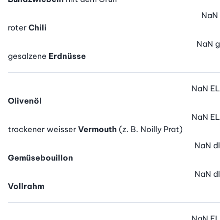
NaN
roter
Chili
NaN
g
gesalzene
Erdnüsse
NaN
EL
Olivenöl
NaN
EL
trockener weisser
Vermouth
(z. B. Noilly Prat)
NaN
dl
Gemüsebouillon
NaN
dl
Vollrahm
NaN
EL