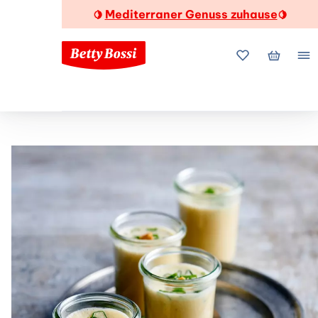
Mediterraner Genuss zuhause
🍋
🍋
Meine Favorite
Mein Wa
Me