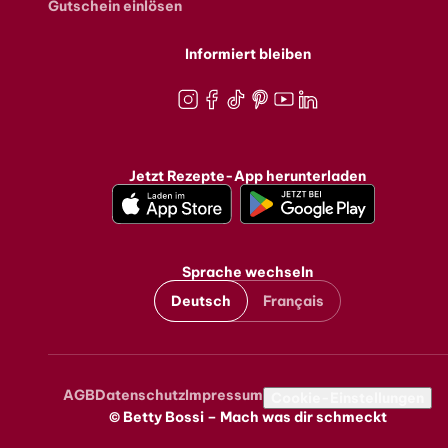
Gutschein einlösen
Informiert bleiben
Instagram
Facebook
TikTok
Pinterest
Youtube
LinkedIn
Jetzt Rezepte-App herunterladen
Sprache wechseln
Deutsch
Français
AGB
Datenschutz
Impressum
Metanavigation
Cookie-Einstellungen
© Betty Bossi – Mach was dir schmeckt