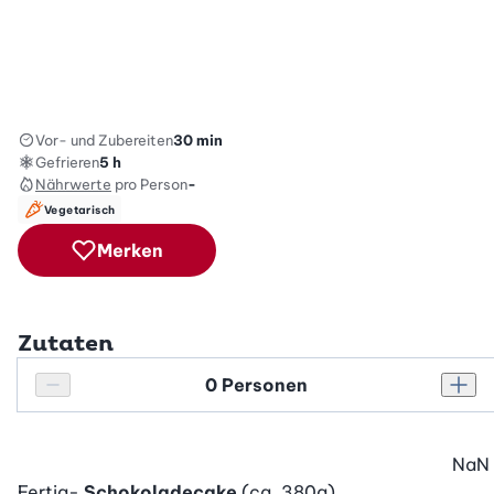
Vor- und Zubereiten
30 min
Gefrieren
5 h
Nährwerte
pro Person
-
Vegetarisch
Merken
Zutaten
Personenanzahl
Personenanzahl verringern
Pers
NaN
Fertig-
Schokoladecake
(ca. 380g)