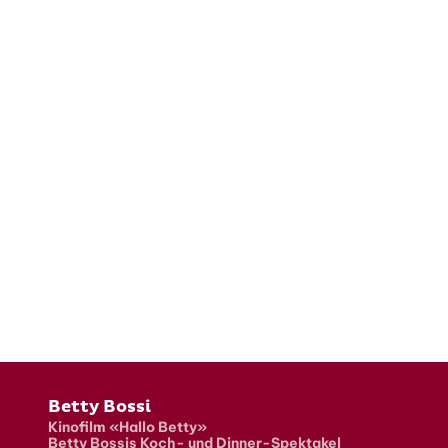
Fusszeile
Betty Bossi
Kinofilm «Hallo Betty»
Betty Bossis Koch- und Dinner-Spektakel