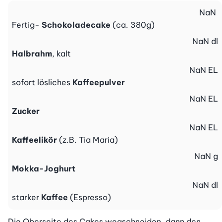
NaN
Fertig-
Schokoladecake
(ca. 380g)
NaN
dl
Halbrahm
, kalt
NaN
EL
sofort lösliches
Kaffeepulver
NaN
EL
Zucker
NaN
EL
Kaffeelikör
(z.B. Tia Maria)
NaN
g
Mokka-Joghurt
NaN
dl
starker
Kaffee
(Espresso)
Die Oberseite des Cakes wegschneiden, dann den 