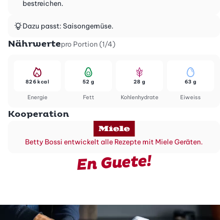
bestreichen.
Dazu passt: Saisongemüse.
Nährwerte
pro Portion (1/4)
826 kcal
52 g
28 g
63 g
Energie
Fett
Kohlenhydrate
Eiweiss
Kooperation
Betty Bossi entwickelt alle Rezepte mit Miele Geräten.
En Guete!