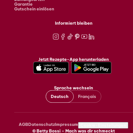
Garantie
Gutschein einlösen
Informiert bleiben
Instagram
Facebook
TikTok
Pinterest
Youtube
LinkedIn
Jetzt Rezepte-App herunterladen
Sprache wechseln
Deutsch
Français
AGB
Datenschutz
Impressum
Metanavigation
Cookie-Einstellungen
© Betty Bossi – Mach was dir schmeckt