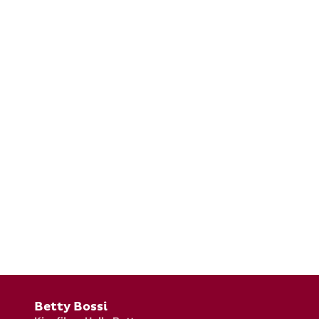
Fusszeile
Betty Bossi