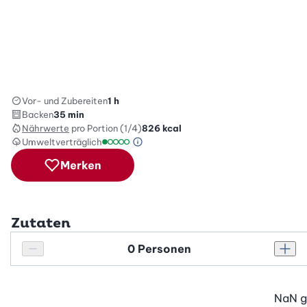
Vor- und Zubereiten
1 h
Backen
35 min
Nährwerte
pro Portion (1/4)
826
kcal
Umweltverträglich
Green Betty Skala Info
Umweltverträglichkeitsskala: 1 von 5
Merken
Zutaten
Personenanzahl
Personenanzahl verringern
Pers
NaN
g