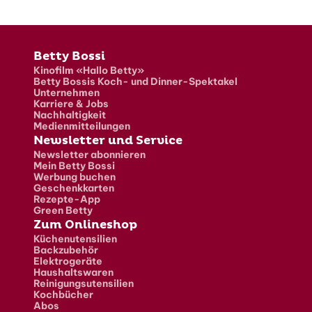
Fusszeile
Betty Bossi
Kinofilm «Hallo Betty»
Betty Bossis Koch- und Dinner-Spektakel
Unternehmen
Karriere & Jobs
Nachhaltigkeit
Medienmitteilungen
Newsletter und Service
Newsletter abonnieren
Mein Betty Bossi
Werbung buchen
Geschenkkarten
Rezepte-App
Green Betty
Zum Onlineshop
Küchenutensilien
Backzubehör
Elektrogeräte
Haushaltswaren
Reinigungsutensilien
Kochbücher
Abos