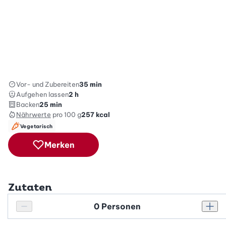
Vor- und Zubereiten
35 min
Aufgehen lassen
2 h
Backen
25 min
Nährwerte
pro 100 g
257
kcal
Vegetarisch
Merken
Zutaten
Personenanzahl
Personenanzahl verringern
Pers