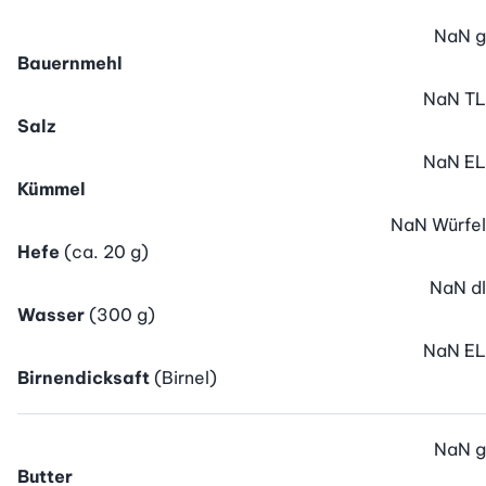
NaN
g
Bauernmehl
NaN
TL
Salz
NaN
EL
Kümmel
NaN
Würfel
Hefe
(ca. 20 g)
NaN
dl
Wasser
(300 g)
NaN
EL
Birnendicksaft
(Birnel)
NaN
g
Butter