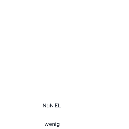
NaN
EL
wenig