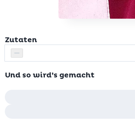
Zutaten
Personenanzahl
Personenanzahl verringern
Und so wird’s gemacht