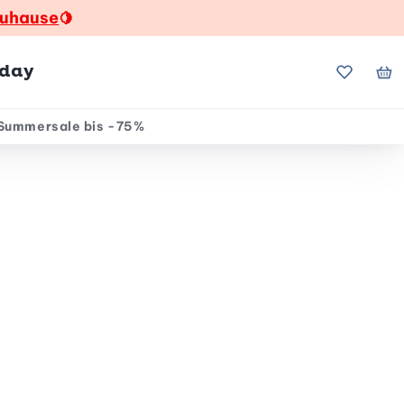
zuhause
🍋
hday
Meine Fa
Me
Summersale bis -75%