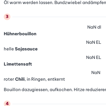
Öl warm werden lassen. Bundzwiebel andämpfen. 
NaN
dl
Hühnerbouillon
NaN
EL
helle
Sojasauce
NaN
EL
Limettensaft
NaN
roter
Chili
, in Ringen, entkernt
Bouillon dazugiessen, aufkochen. Hitze reduzieren