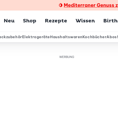
Mediterraner Genuss 
🍋
Hauptmenü
Neu
Shop
Rezepte
Wissen
Birt
ackzubehör
Elektrogeräte
Haushaltswaren
Kochbücher
Abos
ärmenü
WERBUNG