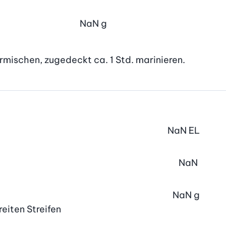
NaN
g
rmischen, zugedeckt ca. 1 Std. marinieren.
NaN
EL
NaN
NaN
g
reiten Streifen