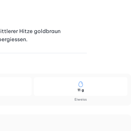
ttlerer Hitze goldbraun 
bergiessen.
11 g
Eiweiss