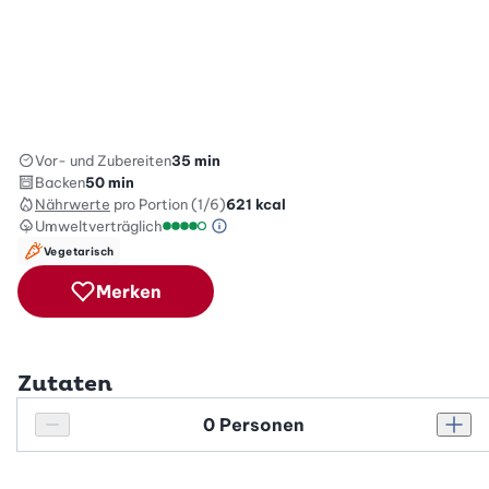
Vor- und Zubereiten
35 min
Backen
50 min
Nährwerte
pro Portion (1/6)
621
kcal
Umweltverträglich
Green Betty Skala Info
Umweltverträglichkeitsskala: 4 von 5
Vegetarisch
Merken
Zutaten
Personenanzahl
Personenanzahl verringern
Pers