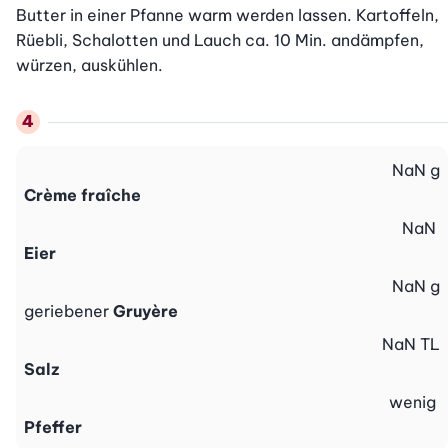
Butter in einer Pfanne warm werden lassen. Kartoffeln, 
Rüebli, Schalotten und Lauch ca. 10 Min. andämpfen, 
würzen, auskühlen.
NaN
g
Crème fraîche
NaN
Eier
NaN
g
geriebener
Gruyère
NaN
TL
Salz
wenig
Pfeffer