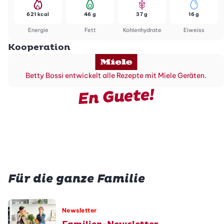
621 kcal
46 g
37 g
16 g
Energie
Fett
Kohlenhydrate
Eiweiss
Kooperation
Betty Bossi entwickelt alle Rezepte mit Miele Geräten.
En Guete!
Für die ganze Familie
Newsletter