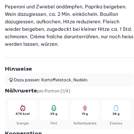
Peperoni und Zwiebel andämpfen, Paprika beigeben. 
Wein dazugiessen, ca. 2 Min. einköcheln. Bouillon 
dazugiessen, aufkochen, Hitze reduzieren. Fleisch 
wieder beigeben, zugedeckt bei kleiner Hitze ca. 1 Std. 
schmoren. Crème fraîche darunterrühren, nur noch heiss 
werden lassen, würzen.
Hinweise
Dazu passen: Kartoffelstock, Nudeln.
Nährwerte
pro Portion (1/4)
479 kcal
29 g
15 g
36 g
Energie
Fett
Kohlenhydrate
Eiweiss
Kooperation