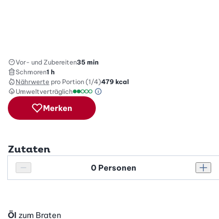
Vor- und Zubereiten
35 min
Schmoren
1 h
Nährwerte
pro Portion (1/4)
479
kcal
Umweltverträglich
Green Betty Skala Info
Umweltverträglichkeitsskala: 2 von 5
Merken
Zutaten
Personenanzahl
Personenanzahl verringern
Pers
Öl
zum Braten