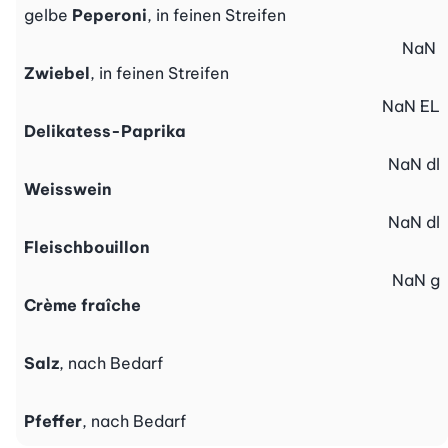
gelbe
Peperoni
, in feinen Streifen
NaN
Zwiebel
, in feinen Streifen
NaN
EL
Delikatess-Paprika
NaN
dl
Weisswein
NaN
dl
Fleischbouillon
NaN
g
Crème fraîche
Salz
, nach Bedarf
Pfeffer
, nach Bedarf