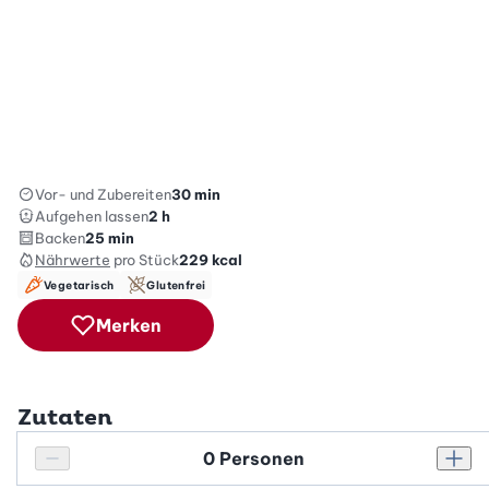
Vor- und Zubereiten
30 min
Aufgehen lassen
2 h
Backen
25 min
Nährwerte
pro Stück
229
kcal
Vegetarisch
Glutenfrei
Merken
Zutaten
Personenanzahl
Personenanzahl verringern
Pers