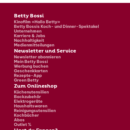
Fusszeile
Betty Bossi
Kinofilm «Hallo Betty»
Betty Bossis Koch- und Dinner-Spektakel
Unternehmen
Karriere & Jobs
Nachhaltigkeit
Medienmitteilungen
Newsletter und Service
Newsletter abonnieren
Mein Betty Bossi
Werbung buchen
Geschenkkarten
Rezepte-App
Green Betty
Zum Onlineshop
Küchenutensilien
Backzubehör
Elektrogeräte
Haushaltswaren
Reinigungsutensilien
Kochbücher
Abos
Outlet %