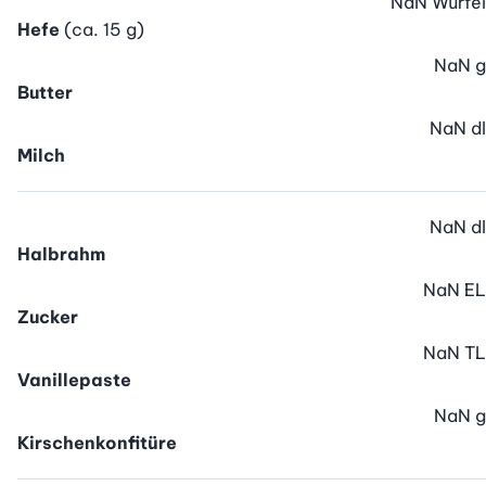
NaN
Würfel
Hefe
(ca. 15 g)
NaN
g
Butter
NaN
dl
Milch
NaN
dl
Halbrahm
NaN
EL
Zucker
NaN
TL
Vanillepaste
NaN
g
Kirschenkonfitüre