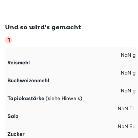
Und so wird’s gemacht
NaN
g
Reismehl
NaN
g
Buchweizenmehl
NaN
g
Tapiokastärke
(siehe Hinweis)
NaN
TL
Salz
NaN
EL
Zucker