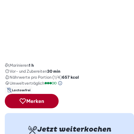
Marinieren
1 h
Vor- und Zubereiten
30 min
Nährwerte
pro Portion (1/4)
657
kcal
Umweltverträglich
Green Betty Skala Info
Umweltverträglichkeitsskala: 3 von 5
Lactosefrei
Merken
Jetzt weiterkochen