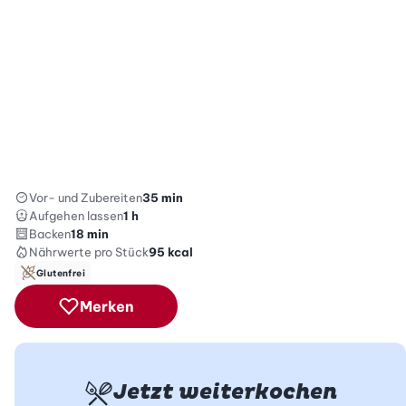
Vor- und Zubereiten
35 min
Aufgehen lassen
1 h
Backen
18 min
Nährwerte
pro Stück
95
kcal
Glutenfrei
Merken
Jetzt weiterkochen