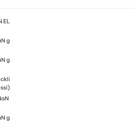
N
EL
aN
g
aN
g
ckli
ssi)
NaN
aN
g