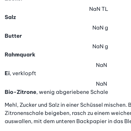
NaN
TL
Salz
NaN
g
Butter
NaN
g
Rahmquark
NaN
Ei
, verklopft
NaN
Bio-Zitrone
, wenig abgeriebene Schale
Mehl, Zucker und Salz in einer Schüssel mischen. 
Zitronenschale beigeben, rasch zu einem weichen
auswallen, mit dem unteren Backpapier in das Blec