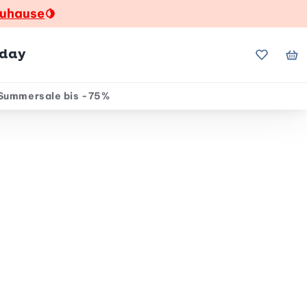
zuhause
🍋
hday
Meine Fa
Me
Summersale bis -75%