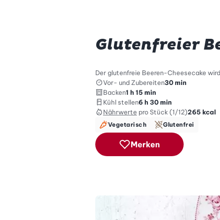
Glutenfreier 
Der glutenfreie Beeren-Cheesecake wird
Vor- und Zubereiten
30 min
Backen
1 h 15 min
Kühl stellen
6 h 30 min
Nährwerte
pro Stück (1/12)
265
kcal
Vegetarisch
Glutenfrei
Merken