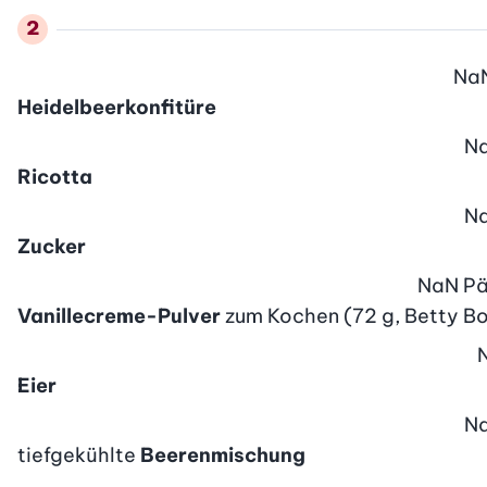
Na
Heidelbeerkonfitüre
N
Ricotta
N
Zucker
NaN
Pä
Vanillecreme-Pulver
zum Kochen (72 g, Betty Bo
Eier
N
tiefgekühlte
Beerenmischung