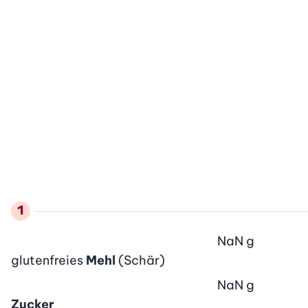
NaN
g
glutenfreies
Mehl
(Schär)
NaN
g
Zucker