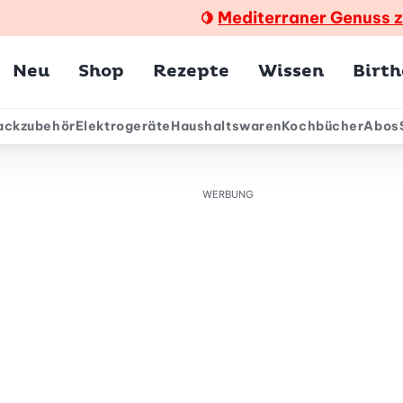
Mediterraner Genuss 
🍋
Hauptmenü
Neu
Shop
Rezepte
Wissen
Birt
ackzubehör
Elektrogeräte
Haushaltswaren
Kochbücher
Abos
ärmenü
WERBUNG