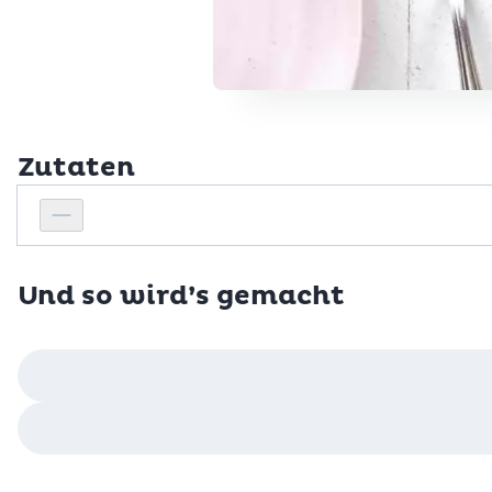
Zutaten
Personenanzahl
Personenanzahl verringern
Und so wird’s gemacht