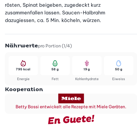
rösten, Spinat beigeben, zugedeckt kurz 
zusammenfallen lassen. Saucen-Halbrahm 
dazugiessen, ca. 5 Min. köcheln, würzen.
Nährwerte
pro Portion (1/4)
795 kcal
58 g
19 g
50 g
Energie
Fett
Kohlenhydrate
Eiweiss
Kooperation
Betty Bossi entwickelt alle Rezepte mit Miele Geräten.
En Guete!