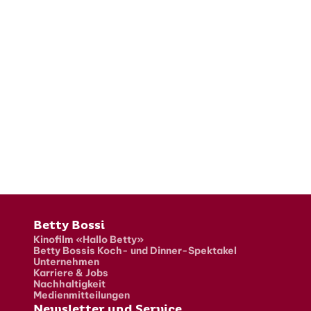
Fusszeile
Betty Bossi
Kinofilm «Hallo Betty»
Betty Bossis Koch- und Dinner-Spektakel
Unternehmen
Karriere & Jobs
Nachhaltigkeit
Medienmitteilungen
Newsletter und Service