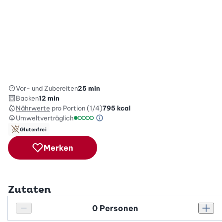
Vor- und Zubereiten
25 min
Backen
12 min
Nährwerte
pro Portion (1/4)
795
kcal
Umweltverträglich
Green Betty Skala Info
Umweltverträglichkeitsskala: 1 von 5
Glutenfrei
Merken
Zutaten
Personenanzahl
Personenanzahl verringern
Pers