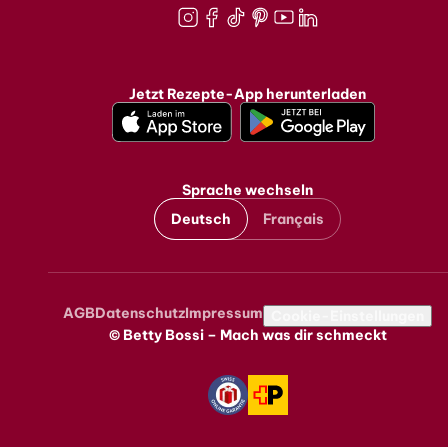
Instagram
Facebook
TikTok
Pinterest
Youtube
LinkedIn
Jetzt Rezepte-App herunterladen
Sprache wechseln
Deutsch
Français
AGB
Datenschutz
Impressum
Metanavigation
Cookie-Einstellungen
© Betty Bossi – Mach was dir schmeckt