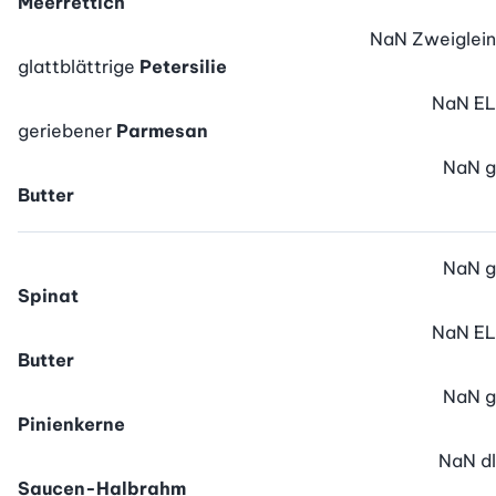
Meerrettich
NaN
Zweiglein
glattblättrige
Petersilie
NaN
EL
geriebener
Parmesan
NaN
g
Butter
NaN
g
Spinat
NaN
EL
Butter
NaN
g
Pinienkerne
NaN
dl
Saucen-Halbrahm