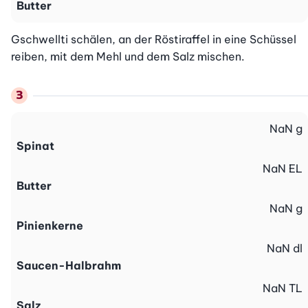
Butter
Gschwellti schälen, an der Röstiraffel in eine Schüssel 
reiben, mit dem Mehl und dem Salz mischen.
NaN
g
Spinat
NaN
EL
Butter
NaN
g
Pinienkerne
NaN
dl
Saucen-Halbrahm
NaN
TL
Salz