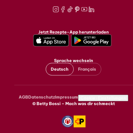
Instagram
Facebook
TikTok
Pinterest
Youtube
LinkedIn
Jetzt Rezepte-App herunterladen
Sprache wechseln
Deutsch
Français
AGB
Datenschutz
Impressum
Metanavigation
Cookie-Einstellungen
© Betty Bossi – Mach was dir schmeckt