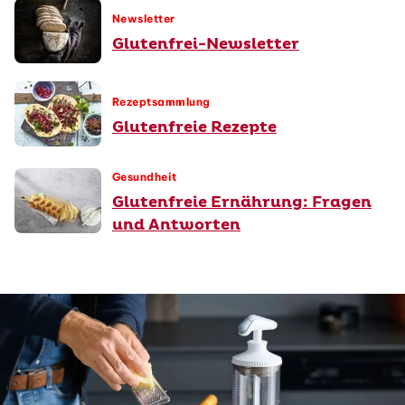
Newsletter
Glutenfrei-Newsletter
Rezeptsammlung
Glutenfreie Rezepte
Gesundheit
Glutenfreie Ernährung: Fragen
und Antworten