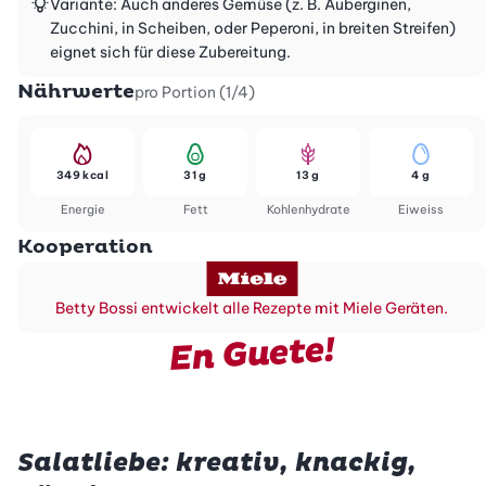
Variante: Auch anderes Gemüse (z. B. Auberginen,
Zucchini, in Scheiben, oder Peperoni, in breiten Streifen)
eignet sich für diese Zubereitung.
Nährwerte
pro Portion (1/4)
349 kcal
31 g
13 g
4 g
Energie
Fett
Kohlenhydrate
Eiweiss
Kooperation
Betty Bossi entwickelt alle Rezepte mit Miele Geräten.
En Guete!
Salatliebe: kreativ, knackig,