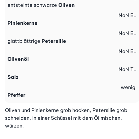
entsteinte schwarze
Oliven
NaN
EL
Pinienkerne
NaN
EL
glattblättrige
Petersilie
NaN
EL
Olivenöl
NaN
TL
Salz
wenig
Pfeffer
Oliven und Pinienkerne grob hacken, Petersilie grob 
schneiden, in einer Schüssel mit dem Öl mischen, 
würzen.