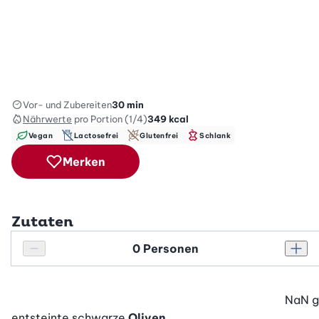
Vor- und Zubereiten
30 min
Nährwerte
pro Portion (1/4)
349
kcal
Vegan
Lactosefrei
Glutenfrei
Schlank
Merken
Zutaten
Personenanzahl
Personenanzahl verringern
Pers
NaN
g
entsteinte schwarze
Oliven