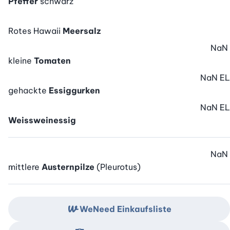
Pfeffer
schwarz
Rotes Hawaii
Meersalz
NaN
kleine
Tomaten
NaN
EL
gehackte
Essiggurken
NaN
EL
Weissweinessig
NaN
mittlere
Austernpilze
(Pleurotus)
WeNeed Einkaufsliste