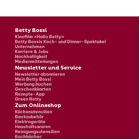
Fusszeile
Betty Bossi
Kinofilm «Hallo Betty»
Betty Bossis Koch- und Dinner-Spektakel
Unternehmen
Karriere & Jobs
Nachhaltigkeit
Medienmitteilungen
Newsletter und Service
Newsletter abonnieren
Mein Betty Bossi
Werbung buchen
Geschenkkarten
Rezepte-App
Green Betty
Zum Onlineshop
Küchenutensilien
Backzubehör
Elektrogeräte
Haushaltswaren
Reinigungsutensilien
Kochbücher