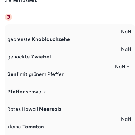
ziehen lassen.
NaN
gepresste
Knoblauchzehe
NaN
gehackte
Zwiebel
NaN
EL
Senf
mit grünem Pfeffer
Pfeffer
schwarz
Rotes Hawaii
Meersalz
NaN
kleine
Tomaten