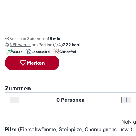
Vor- und Zubereiten
15 min
Nährwerte
pro Portion (1/4)
222
kcal
Vegan
Lactosefrei
Glutenfrei
Merken
Zutaten
Personenanzahl
Personenanzahl verringern
Pers
NaN
g
Pilze
(Eierschwämme, Steinpilze, Champignons, usw.)