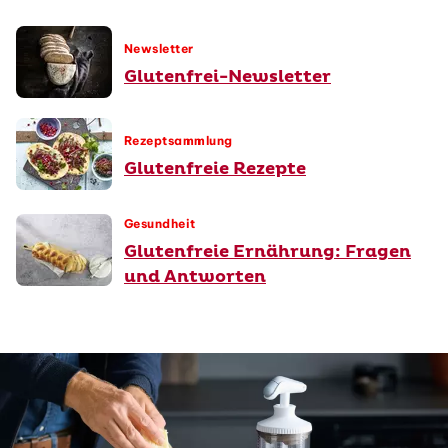
Newsletter
Glutenfrei-Newsletter
Rezeptsammlung
Glutenfreie Rezepte
Gesundheit
Glutenfreie Ernährung: Fragen
und Antworten