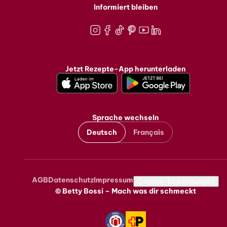
Informiert bleiben
Instagram
Facebook
TikTok
Pinterest
Youtube
LinkedIn
Jetzt Rezepte-App herunterladen
Sprache wechseln
Deutsch
Français
AGB
Datenschutz
Impressum
Metanavigation
Cookie-Einstellungen
© Betty Bossi – Mach was dir schmeckt