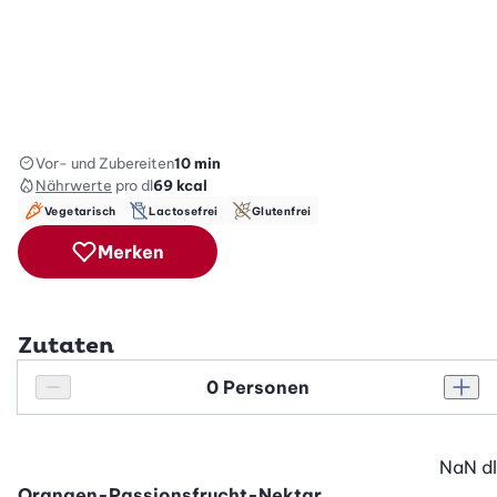
Vor- und Zubereiten
10 min
Nährwerte
pro dl
69
kcal
Vegetarisch
Lactosefrei
Glutenfrei
Merken
Zutaten
Personenanzahl
Personenanzahl verringern
Pers
NaN
dl
Orangen-Passionsfrucht-Nektar