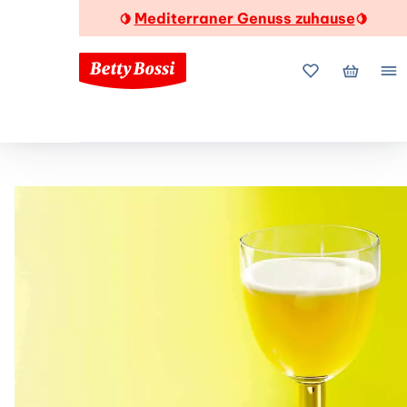
Mediterraner Genuss zuhause
🍋
🍋
Meine Favorite
Mein Wa
Me