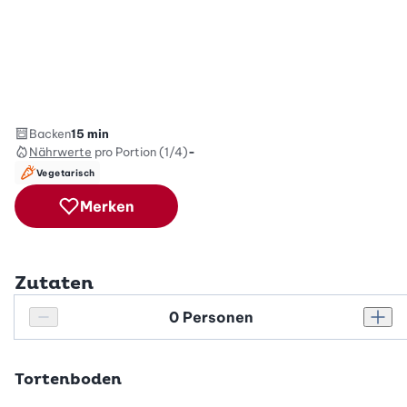
Backen
15 min
Nährwerte
pro Portion (1/4)
-
Vegetarisch
Merken
Zutaten
Personenanzahl
Personenanzahl verringern
Pers
Tortenboden