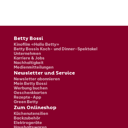
Fusszeile
Betty Bossi
Kinofilm «Hallo Betty»
Betty Bossis Koch- und Dinner-Spektakel
Unternehmen
Karriere & Jobs
Nachhaltigkeit
Medienmitteilungen
Newsletter und Service
Newsletter abonnieren
Mein Betty Bossi
Werbung buchen
Geschenkkarten
Rezepte-App
Green Betty
Zum Onlineshop
Küchenutensilien
Backzubehör
Elektrogeräte
Haushaltswaren