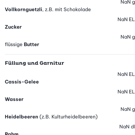
NaN
g
Vollkornguetzli
, z.B. mit Schokolade
NaN
EL
Zucker
NaN
g
flüssige
Butter
Füllung und Garnitur
NaN
EL
Cassis-Gelee
NaN
EL
Wasser
NaN
g
Heidelbeeren
(z.B. Kulturheidelbeeren)
NaN
dl
Rahm