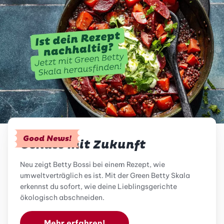
Good News!
Genuss mit Zukunft
Neu zeigt Betty Bossi bei einem Rezept, wie
umweltverträglich es ist. Mit der Green Betty Skala
erkennst du sofort, wie deine Lieblingsgerichte
ökologisch abschneiden.
Mehr erfahren!