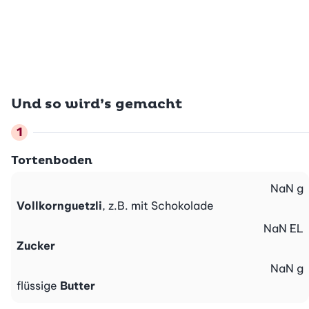
Und so wird’s gemacht
Tortenboden
NaN
g
Vollkornguetzli
, z.B. mit Schokolade
NaN
EL
Zucker
NaN
g
flüssige
Butter