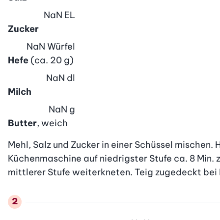
NaN
EL
Zucker
NaN
Würfel
Hefe
(ca. 20 g)
NaN
dl
Milch
NaN
g
Butter
, weich
Mehl, Salz und Zucker in einer Schüssel mischen.
Küchenmaschine auf niedrigster Stufe ca. 8 Min. z
mittlerer Stufe weiterkneten. Teig zugedeckt be