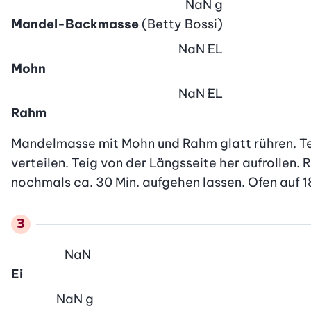
NaN
g
Mandel-Backmasse
(Betty Bossi)
NaN
EL
Mohn
NaN
EL
Rahm
Mandelmasse mit Mohn und Rahm glatt rühren. Te
verteilen. Teig von der Längsseite her aufrollen. 
nochmals ca. 30 Min. aufgehen lassen. Ofen auf 1
NaN
Ei
NaN
g