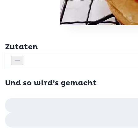
Zutaten
Personenanzahl
Personenanzahl verringern
Und so wird’s gemacht