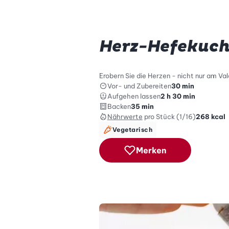
Herz-Hefekuc
Erobern Sie die Herzen - nicht nur am V
Vor- und Zubereiten
30 min
Aufgehen lassen
2 h 30 min
Backen
35 min
Nährwerte
pro Stück (1/16)
268
kcal
Vegetarisch
Merken