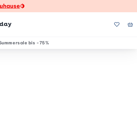
zuhause
🍋
hday
Meine Fa
Me
Summersale bis -75%