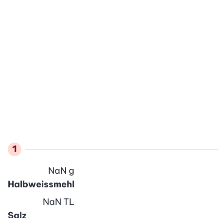
NaN
g
Halbweissmehl
NaN
TL
Salz