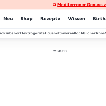
Mediterraner Genuss 
🍋
Hauptmenü
Neu
Shop
Rezepte
Wissen
Birt
ackzubehör
Elektrogeräte
Haushaltswaren
Kochbücher
Abos
ärmenü
WERBUNG