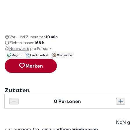
Vor- und Zubereiten
10 min
Ziehen lassen
168 h
Nährwerte
pro Person
-
Vegan
Lactosefrei
Glutenfrei
Merken
Zutaten
Personenanzahl
Personenanzahl verringern
Pers
NaN
g
gut ausgereifte, einwandfreie
Himbeeren