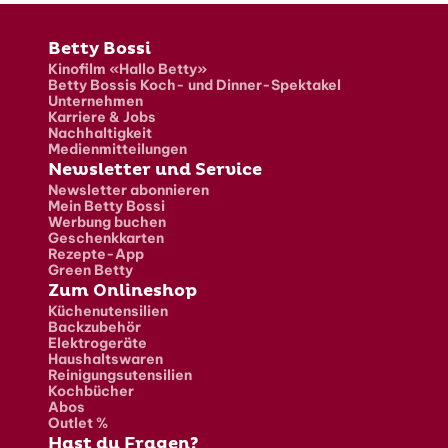
Fusszeile
Betty Bossi
Kinofilm «Hallo Betty»
Betty Bossis Koch- und Dinner-Spektakel
Unternehmen
Karriere & Jobs
Nachhaltigkeit
Medienmitteilungen
Newsletter und Service
Newsletter abonnieren
Mein Betty Bossi
Werbung buchen
Geschenkkarten
Rezepte-App
Green Betty
Zum Onlineshop
Küchenutensilien
Backzubehör
Elektrogeräte
Haushaltswaren
Reinigungsutensilien
Kochbücher
Abos
Outlet %
Hast du Fragen?